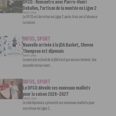
DFCO : Rencontre avec Pierre-Henri
Deballon, l’artisan de la montée en Ligue 2
7 AOÛT, 2026
Le DFCO est de retour en Ligue 2 après trois ans d’absence.
La saison...
INFOS
,
SPORT
Nouvelle arrivée à la JDA Basket, Shevon
Thompson est dijonnais
7 AOÛT, 2026
Le mercato estival de la JDA n’est pas encore terminé. Une
nouvelle recrue vient...
INFOS
,
SPORT
Le DFCO dévoile ses nouveaux maillots
pour la saison 2026-2027
6 AOÛT, 2026
Le club dijonnais a présenté ses nouveaux maillots pour
son retour en Ligue 2....