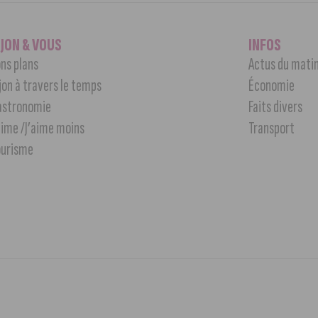
IJON & VOUS
INFOS
ns plans
Actus du mati
jon à travers le temps
Économie
astronomie
Faits divers
aime /J’aime moins
Transport
ourisme