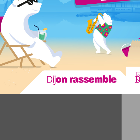
sée aux Restos du Cœur de Côte-d’Or
.
vous sur le
site de La Vapeur (suivre notre lien)
.