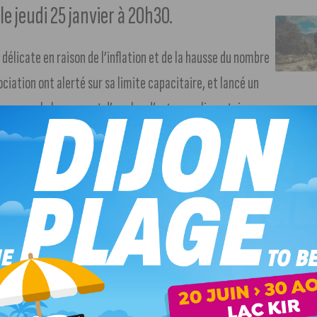
e jeudi 25 janvier à 20h30.
élicate en raison de l’inflation et de la hausse du nombre
ociation ont alerté sur sa limite capacitaire, et lancé un
ues pour le lancement d’un plan d’urgence alimentaire.
 zinc pour un concert organisé au profit des Restos,
 scène française pour ses textes littéraires, un style rock
er.