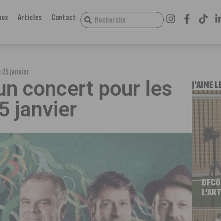
aux
Articles
Contact
 25 janvier
un concert pour les
J'AIME L
5 janvier
DFCO
L’ART