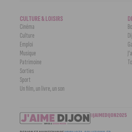
CULTURE & LOISIRS
D
Cinéma
Bo
Culture
Di
Emploi
G
Musique
J’
Patrimoine
T
Sorties
Sport
Un film, un livre, un son
©JAIMEDIJON2025