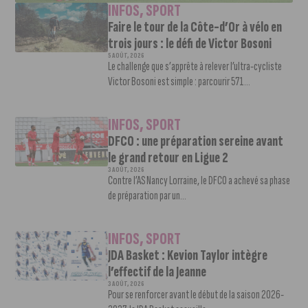
INFOS
,
SPORT
Faire le tour de la Côte-d’Or à vélo en
trois jours : le défi de Victor Bosoni
5 AOÛT, 2026
Le challenge que s’apprête à relever l’ultra-cycliste
Victor Bosoni est simple : parcourir 571...
INFOS
,
SPORT
DFCO : une préparation sereine avant
le grand retour en Ligue 2
3 AOÛT, 2026
Contre l’AS Nancy Lorraine, le DFCO a achevé sa phase
de préparation par un...
INFOS
,
SPORT
JDA Basket : Kevion Taylor intègre
l’effectif de la Jeanne
3 AOÛT, 2026
Pour se renforcer avant le début de la saison 2026-