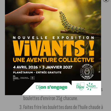
Huile de tournesol pour la friture
Recette de la première version
Dans un bol, mélangez la viande hachée, le
Parmigiano Reggiano, la mie de pain, les jaunes
d’œufs, les œufs entiers, l’ail haché, la noix de
muscade, le poivre et le sel jusqu’à obtenir une
pâte homogène et moelleuse. Ajoutez un peu
d’eau si elle est trop sèche.
Avec les mains légèrement humides, formez des
boulettes d’environ 35g chacune.
Faites frire les boulettes dans de l’huile chaude à