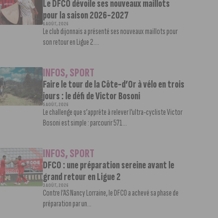
Le DFCO dévoile ses nouveaux maillots
pour la saison 2026-2027
6 AOÛT, 2026
Le club dijonnais a présenté ses nouveaux maillots pour
son retour en Ligue 2....
INFOS
,
SPORT
Faire le tour de la Côte-d’Or à vélo en trois
jours : le défi de Victor Bosoni
5 AOÛT, 2026
Le challenge que s’apprête à relever l’ultra-cycliste Victor
Bosoni est simple : parcourir 571...
INFOS
,
SPORT
DFCO : une préparation sereine avant le
grand retour en Ligue 2
3 AOÛT, 2026
Contre l’AS Nancy Lorraine, le DFCO a achevé sa phase de
préparation par un...