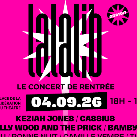
stian Prudhomme
, directeur du Tour de France,
Vincent
d
, président de la Chambre des Métiers, le chef
Guillaume
égasse
…
« la 21 »
lière brassicole qui a été mise à l’honneur. On dit souvent
siècle, la bière connut un véritable âge d’or en Europe,
Sans Peur, duc de Bourgogne, ira même jusqu’à imposer,
tés de l’Ordre de la Toison d’Or, un Ordre du Houblon ! Le
âce à la Brasserie de France de Beaune. Ce mardi 27
ent a officiellement lancé
la première bière 100 % Côte-
quatre recettes différentes (blonde, ambrée, triple,