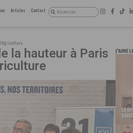
aux
Articles
Contact
 l’Agriculture
e la hauteur à Paris
J'AIME L
riculture
LE D
SAIS