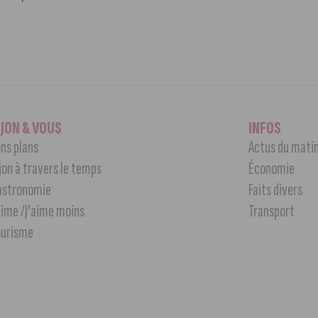
IJON & VOUS
INFOS
ns plans
Actus du mati
jon à travers le temps
Économie
astronomie
Faits divers
aime /J’aime moins
Transport
ourisme