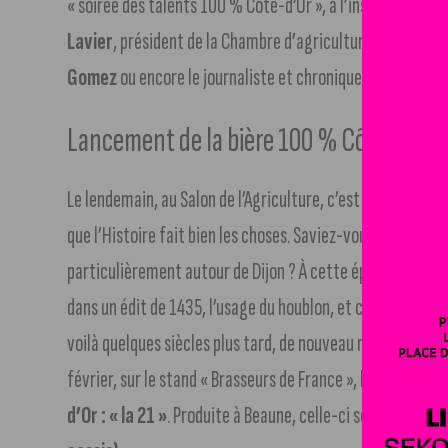
« soirée des talents 100 % Côte-d’Or », à l’instar de
Chri
Lavier
, président de la Chambre d’agriculture,
Yves Bar
Gomez
ou encore le journaliste et chroniqueur
Périco L
Lancement de la bière 100 % Côte-d’Or : 
Le lendemain, au Salon de l’Agriculture, c’est d’abord la fi
que l’Histoire fait bien les choses. Saviez-vous qu’au XVe 
particulièrement autour de Dijon ? À cette époque, Jean 
dans un édit de 1435, l’usage du houblon, et créera, aux cô
voilà quelques siècles plus tard, de nouveau recomposé gr
février, sur le stand « Brasseurs de France », le départem
d’Or : « la 21 »
. Produite à Beaune, celle-ci se décline en