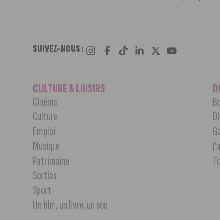
SUIVEZ-NOUS :
CULTURE & LOISIRS
D
Cinéma
Bo
Culture
Di
Emploi
G
Musique
J’
Patrimoine
T
Sorties
Sport
Un film, un livre, un son