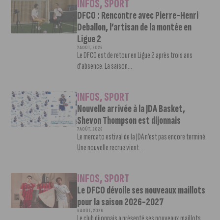
INFOS
,
SPORT
DFCO : Rencontre avec Pierre-Henri
Deballon, l’artisan de la montée en
Ligue 2
7 AOÛT, 2026
Le DFCO est de retour en Ligue 2 après trois ans
d’absence. La saison...
INFOS
,
SPORT
Nouvelle arrivée à la JDA Basket,
Shevon Thompson est dijonnais
7 AOÛT, 2026
Le mercato estival de la JDA n’est pas encore terminé.
Une nouvelle recrue vient...
INFOS
,
SPORT
Le DFCO dévoile ses nouveaux maillots
pour la saison 2026-2027
6 AOÛT, 2026
Le club dijonnais a présenté ses nouveaux maillots