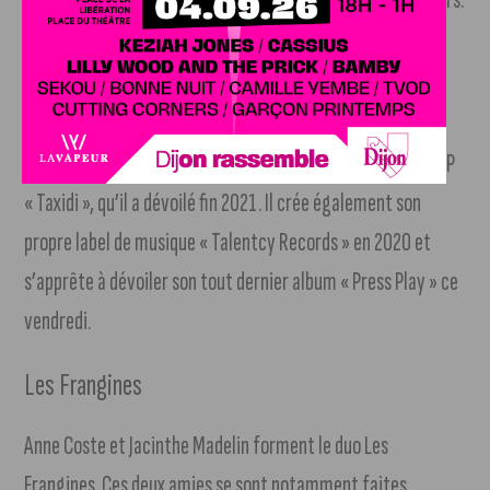
Olympe
Depuis son passage dans la saison 2 de « The Voice », où il
terminera finaliste, Olympe a sorti quatre projets, dont l’EP
« Taxidi », qu’il a dévoilé fin 2021. Il crée également son
propre label de musique « Talentcy Records » en 2020 et
s’apprête à dévoiler son tout dernier album « Press Play » ce
vendredi.
Les Frangines
Anne Coste et Jacinthe Madelin forment le duo Les
Frangines. Ces deux amies se sont notamment faites