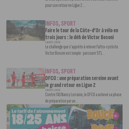
pour son retour en Ligue 2....
INFOS
,
SPORT
Faire le tour de la Côte-d’Or à vélo en
trois jours : le défi de Victor Bosoni
5 AOÛT, 2026
Le challenge que s’apprête à relever l’ultra-cycliste
Victor Bosoni est simple : parcourir 571...
INFOS
,
SPORT
DFCO : une préparation sereine avant
le grand retour en Ligue 2
3 AOÛT, 2026
Contre l’AS Nancy Lorraine, le DFCO a achevé sa phase
de préparation par un...