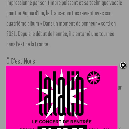
impressionné par son timbre puissant et sa technique vocale
pointue. Aujourd’hui, le franc-comtois revient avec son
quatrième album « Dans un moment de bonheur » sorti en
2021. Depuis le début de l’année, il a entamé une tournée
dans l’est de la France.
Õ C’est Nous
Le trio Õ c’est nous, c’est trois amies d’enfance qui
partagent la même passion pour la musique. Jamais sans leur
ukulélé, leur guitare et leurs percussions, les trois voix de
Carole, Grace et Lau vous embarquent sur leur vague pop-
folk solaire. Õ c’est nous s’est notamment retrouvé en
première partie des concerts d’Amir et de Boulevard des Airs.