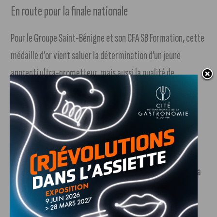
En route pour la finale nationale
Pour le Groupe Saint-Bénigne et son CFA SB Formation, cette
médaille d’or vient saluer la détermination d’un jeune
apprenti ultra-prometteur, mais aussi la qualité de
l’accompagnement pédagogique tourné vers l’excellence
locale.
Mais l’aventure ne s’arrête pas là, bien au contraire…
Désormais sacré champion régional, Jules Pernin Mollet
s’apprête à porter haut et fort les couleurs de Dijon et de la
Bourgogne-Franche-Comté lors de la finale nationale du
concours. Il y affrontera les meilleurs apprentis de