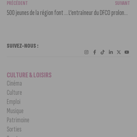
PRÉCÉDENT
SUIVANT
500 jeunes de la région font leur show au Festival des Mini-Entreprises
L’entraîneur du DFCO prolongé jusqu’en 2028
SUIVEZ-NOUS :
CULTURE & LOISIRS
Cinéma
Culture
Emploi
Musique
Patrimoine
Sorties