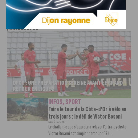
l’Hexagone.
J'AIME LE DFCO
DFCO : UNE PRÉPARATION SEREINE AVANT LE GRAND
RETOUR EN LIGUE 2
INFOS
,
SPORT
Faire le tour de la Côte-d’Or à vélo en
trois jours : le défi de Victor Bosoni
5 AOÛT, 2026
Le challenge que s’apprête à relever l’ultra-cycliste
Victor Bosoni est simple : parcourir 571...