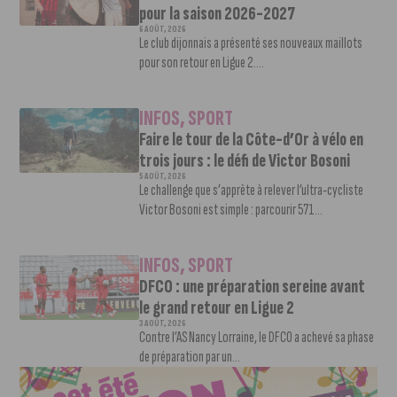
pour la saison 2026-2027
6 AOÛT, 2026
Le club dijonnais a présenté ses nouveaux maillots
pour son retour en Ligue 2....
INFOS
,
SPORT
Faire le tour de la Côte-d’Or à vélo en
trois jours : le défi de Victor Bosoni
5 AOÛT, 2026
Le challenge que s’apprête à relever l’ultra-cycliste
Victor Bosoni est simple : parcourir 571...
INFOS
,
SPORT
DFCO : une préparation sereine avant
le grand retour en Ligue 2
3 AOÛT, 2026
Contre l’AS Nancy Lorraine, le DFCO a achevé sa phase
de préparation par un...