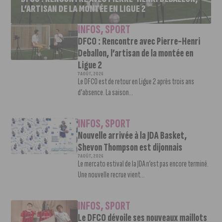
L’ARTISAN DE LA MONTÉE EN LIGUE 2
INFOS
,
SPORT
DFCO : Rencontre avec Pierre-Henri
Deballon, l’artisan de la montée en
Ligue 2
7 AOÛT, 2026
Le DFCO est de retour en Ligue 2 après trois ans
d’absence. La saison...
INFOS
,
SPORT
Nouvelle arrivée à la JDA Basket,
Shevon Thompson est dijonnais
7 AOÛT, 2026
Le mercato estival de la JDA n’est pas encore terminé.
Une nouvelle recrue vient...
INFOS
,
SPORT
Le DFCO dévoile ses nouveaux maillots