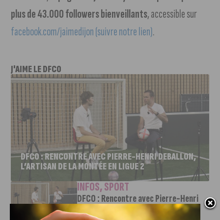
plus de 43.000 followers bienveillants
, accessible sur
facebook.com/jaimedijon (suivre notre lien)
.
J'AIME LE DFCO
DFCO : RENCONTRE AVEC PIERRE-HENRI DEBALLON,
L’ARTISAN DE LA MONTÉE EN LIGUE 2
INFOS
,
SPORT
DFCO : Rencontre avec Pierre-Henri
Deballon, l’artisan de la montée en