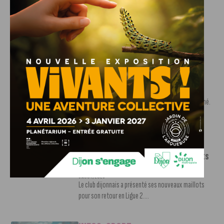
Ligue 2
7 AOÛT, 2026
Le DFCO est de retour en Ligue 2 après trois ans
d’absence. La saison...
INFOS
,
SPORT
Nouvelle arrivée à la JDA Basket,
Shevon Thompson est dijonnais
7 AOÛT, 2026
Le mercato estival de la JDA n’est pas encore terminé.
Une nouvelle recrue vient...
INFOS
,
SPORT
Le DFCO dévoile ses nouveaux maillots
pour la saison 2026-2027
6 AOÛT, 2026
Le club dijonnais a présenté ses nouveaux maillots
pour son retour en Ligue 2....