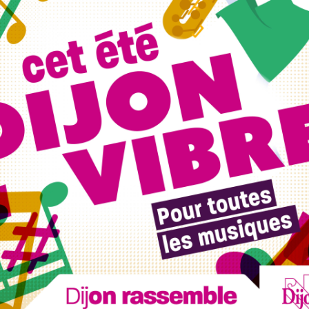
ires
clichés des grands banquets romains. Le week-end sera
uis par le goût.
l’Antiquité ? Installez-vous pour une lecture à voix haute
r des anecdotes savoureuses sur la vie quotidienne à
on conviviale pour faire revivre ces saveurs d’autrefois.