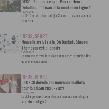
DFCO : Rencontre avec Pierre-Henri
Deballon, l’artisan de la montée en Ligue 2
7 AOÛT, 2026
Le DFCO est de retour en Ligue 2 après trois ans d’absence.
La saison...
INFOS
,
SPORT
Nouvelle arrivée à la JDA Basket, Shevon
Thompson est dijonnais
7 AOÛT, 2026
Le mercato estival de la JDA n’est pas encore terminé. Une
nouvelle recrue vient...
INFOS
,
SPORT
Le DFCO dévoile ses nouveaux maillots
pour la saison 2026-2027
6 AOÛT, 2026
Le club dijonnais a présenté ses nouveaux maillots pour
son retour en Ligue 2....