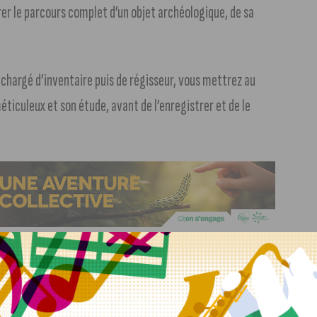
orer le parcours complet d’un objet archéologique, de sa
chargé d’inventaire puis de régisseur, vous mettrez au
éticuleux et son étude, avant de l’enregistrer et de le