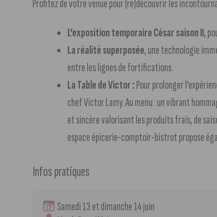
Profitez de votre venue pour (re)découvrir les incontourna
L’exposition temporaire César saison II
, po
La réalité superposée
, une technologie imme
entre les lignes de fortifications.
La Table de Victor :
Pour prolonger l’expérien
chef Victor Lamy. Au menu : un vibrant hommage
et sincère valorisant les produits frais, de sai
espace épicerie-comptoir-bistrot propose éga
Infos pratiques
 Samedi 13 et dimanche 14 juin