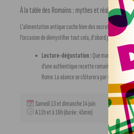
À la table des Romains : mythes et réalités culina
L’alimentation antique cache bien des secrets, loin des 
l’occasion de démystifier tout cela, d’abord par l’écoute p
Lecture-dégustation :
Que mangeait-on sous 
d’une authentique recette romaine, rythmée pa
Rome. La séance se clôturera par une dégustati
 Samedi 13 et dimanche 14 juin 
 A 11h et à 16h (durée : 45min)