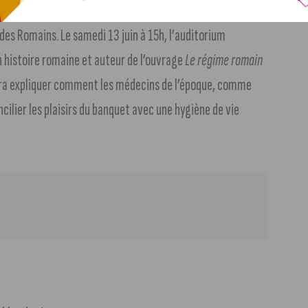
cipline et santé » :
Digérer, jeûner, ne pas trop épicer…
es Romains. Le samedi 13 juin à 15h, l’auditorium
n histoire romaine et auteur de l’ouvrage
Le régime romain
ndra expliquer comment les médecins de l’époque, comme
oncilier les plaisirs du banquet avec une hygiène de vie