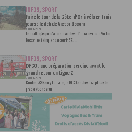
INFOS
,
SPORT
Faire le tour de la Côte-d’Or à vélo en trois
jours : le défi de Victor Bosoni
5 AOÛT, 2026
Le challenge que s’apprête à relever l’ultra-cycliste Victor
Bosoni est simple : parcourir 571...
INFOS
,
SPORT
DFCO : une préparation sereine avant le
grand retour en Ligue 2
3 AOÛT, 2026
Contre l’AS Nancy Lorraine, le DFCO a achevé sa phase de
préparation par un...