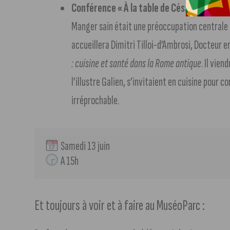
Conférence « À la table de César : entre dis
Manger sain était une préoccupation centrale d
accueillera Dimitri Tilloi-d’Ambrosi, Docteur e
: cuisine et santé dans la Rome antique
. Il vie
l’illustre Galien, s’invitaient en cuisine pour c
irréprochable.
 Samedi 13 juin
 A 15h
Et toujours à voir et à faire au MuséoParc :