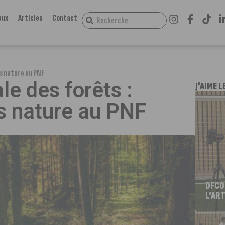
aux
Articles
Contact
es nature au PNF
le des forêts :
J'AIME L
es nature au PNF
DFCO
L’ART