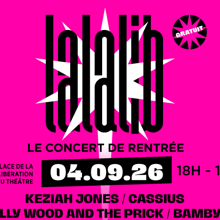
 Informations et inscriptions obligatoire :
oire des forêts de l’anthropocène »
oulaines-les-Templiers, par Philippe Puydarrieux, directeur
evenements@forets-parcnational.fr ou 06.74.23.30.91