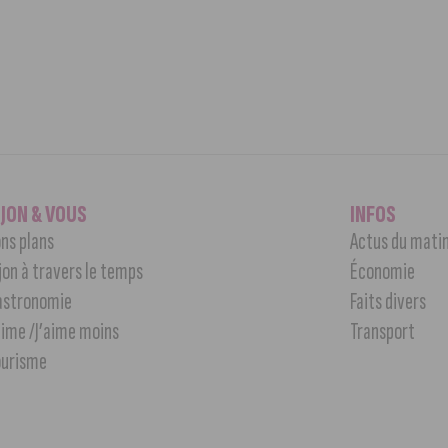
IJON & VOUS
INFOS
ns plans
Actus du mati
jon à travers le temps
Économie
astronomie
Faits divers
aime /J’aime moins
Transport
ourisme