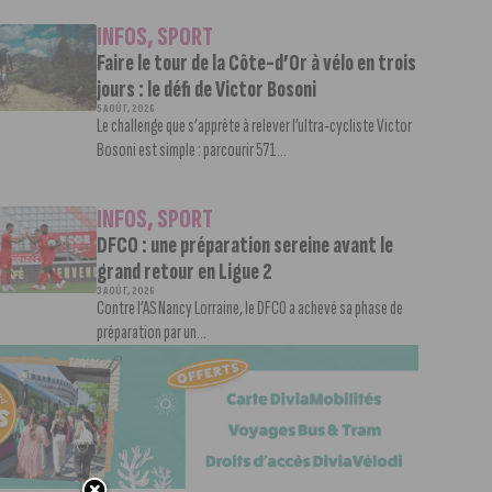
INFOS
,
SPORT
Faire le tour de la Côte-d’Or à vélo en trois
jours : le défi de Victor Bosoni
5 AOÛT, 2026
Le challenge que s’apprête à relever l’ultra-cycliste Victor
Bosoni est simple : parcourir 571...
INFOS
,
SPORT
DFCO : une préparation sereine avant le
grand retour en Ligue 2
3 AOÛT, 2026
Contre l’AS Nancy Lorraine, le DFCO a achevé sa phase de
préparation par un...