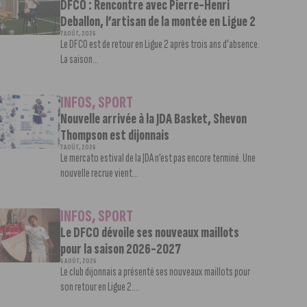
DFCO : Rencontre avec Pierre-Henri
Deballon, l’artisan de la montée en Ligue 2
7 AOÛT, 2026
Le DFCO est de retour en Ligue 2 après trois ans d’absence.
La saison...
INFOS
,
SPORT
Nouvelle arrivée à la JDA Basket, Shevon
Thompson est dijonnais
7 AOÛT, 2026
Le mercato estival de la JDA n’est pas encore terminé. Une
nouvelle recrue vient...
INFOS
,
SPORT
Le DFCO dévoile ses nouveaux maillots
pour la saison 2026-2027
6 AOÛT, 2026
Le club dijonnais a présenté ses nouveaux maillots pour
son retour en Ligue 2....