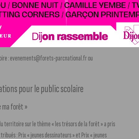
almessin »
ouverte des richesses de la forêt de Chalmessin (sortie
toire : evenements@forets-parcnational.fr ou
tions pour le public scolaire
e ma forêt »
 territoire sur le thème « les trésors de la forêt » a pris
tribués : Prix « jeunes dessinateurs » et Prix « jeunes