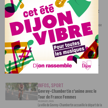
INFOS
,
SPORT
DFCO : une préparation sereine avant
le grand retour en Ligue 2
3 AOÛT, 2026
Contre l’AS Nancy Lorraine, le DFCO a achevé sa phase
de préparation par un...
INFOS
,
SPORT
JDA Basket : Kevion Taylor intègre
l’effectif de la Jeanne
3 AOÛT, 2026
Pour se renforcer avant le début de la saison 2026-
2027, la JDA Basket accueille...
INFOS
,
SPORT
Gevrey-Chambertin s’anime avec le
Tour de France Femmes
30 JUILLET, 2026
La ville de Gevrey-Chambertin accueille le départ de la