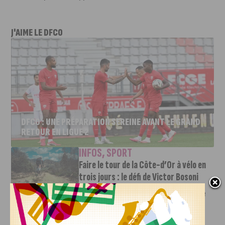
J'AIME LE DFCO
DFCO : UNE PRÉPARATION SEREINE AVANT LE GRAND
RETOUR EN LIGUE 2
INFOS
,
SPORT
Faire le tour de la Côte-d’Or à vélo en
trois jours : le défi de Victor Bosoni
5 AOÛT, 2026
Le challenge que s’apprête à relever l’ultra-cycliste
Victor Bosoni est simple : parcourir 571...