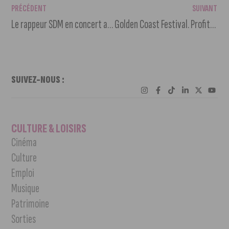
PRÉCÉDENT
SUIVANT
Le rappeur SDM en concert au Zénith de Dijon
Golden Coast Festival. Profitez du tarif « hurry up » jusqu’au 13 août
SUIVEZ-NOUS :
CULTURE & LOISIRS
Cinéma
Culture
Emploi
Musique
Patrimoine
Sorties