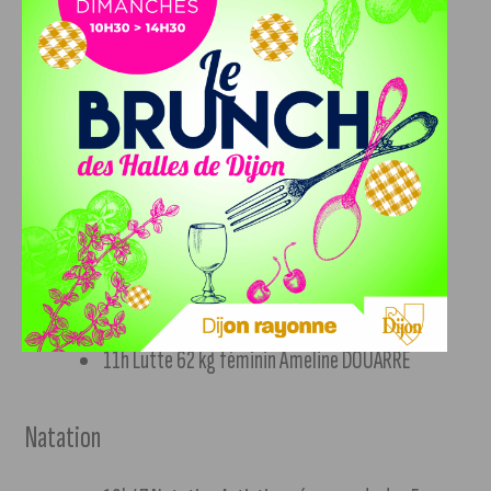
France
Haltérophilie
15h Haltérophilie 89kg masculin Romain
IMADOUCHENE
19h30 Haltérophilie 71 kg Féminin Marie FEGUE
Lutte
11h Lutte 62 kg féminin Ameline DOUARRE
Natation