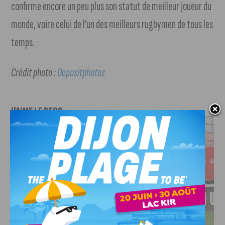
confirme encore un peu plus son statut de meilleur joueur du
monde, voire celui de l’un des meilleurs rugbymen de tous les
temps.
Crédit photo :
Depositphotos
J'AIME LE DFCO
DFCO : UNE PRÉPARATION SEREINE AVANT LE GRAND
RETOUR EN LIGUE 2