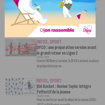
INFOS
,
SPORT
Faire le tour de la Côte-d’Or à vélo en
trois jours : le défi de Victor Bosoni
5 AOÛT, 2026
Le challenge que s’apprête à relever l’ultra-cycliste
Victor Bosoni est simple : parcourir 571...
INFOS
,
SPORT
DFCO : une préparation sereine avant
le grand retour en Ligue 2
3 AOÛT, 2026
Contre l’AS Nancy Lorraine, le DFCO a achevé sa phase
de préparation par un...
INFOS
,
SPORT
JDA Basket : Kevion Taylor intègre
l’effectif de la Jeanne
3 AOÛT, 2026
Pour se renforcer avant le début de la saison 2026-
2027, la JDA Basket accueille...