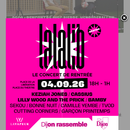
DFCO : RENCONTRE AVEC PIERRE-HENRI DEBALLON,
L’ARTISAN DE LA MONTÉE EN LIGUE 2
INFOS
,
SPORT
DFCO : Rencontre avec Pierre-Henri
Deballon, l’artisan de la montée en
Ligue 2
7 AOÛT, 2026
Le DFCO est de retour en Ligue 2 après trois ans
d’absence. La saison...
INFOS
,
SPORT
Nouvelle arrivée à la JDA Basket,
Shevon Thompson est dijonnais
7 AOÛT, 2026
Le mercato estival de la JDA n’est pas encore terminé.
Une nouvelle recrue vient...