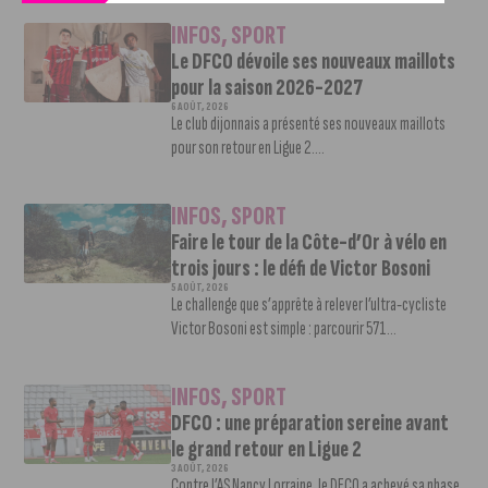
INFOS
,
SPORT
Le DFCO dévoile ses nouveaux maillots
pour la saison 2026-2027
6 AOÛT, 2026
Le club dijonnais a présenté ses nouveaux maillots
pour son retour en Ligue 2....
INFOS
,
SPORT
Faire le tour de la Côte-d’Or à vélo en
trois jours : le défi de Victor Bosoni
5 AOÛT, 2026
Le challenge que s’apprête à relever l’ultra-cycliste
Victor Bosoni est simple : parcourir 571...
INFOS
,
SPORT
DFCO : une préparation sereine avant
le grand retour en Ligue 2
3 AOÛT, 2026
Contre l’AS Nancy Lorraine, le DFCO a achevé sa phase