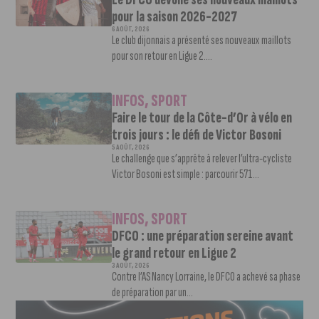
pour la saison 2026-2027
6 AOÛT, 2026
Le club dijonnais a présenté ses nouveaux maillots
pour son retour en Ligue 2....
INFOS
,
SPORT
Faire le tour de la Côte-d’Or à vélo en
trois jours : le défi de Victor Bosoni
5 AOÛT, 2026
Le challenge que s’apprête à relever l’ultra-cycliste
Victor Bosoni est simple : parcourir 571...
INFOS
,
SPORT
DFCO : une préparation sereine avant
le grand retour en Ligue 2
3 AOÛT, 2026
Contre l’AS Nancy Lorraine, le DFCO a achevé sa phase
de préparation par un...