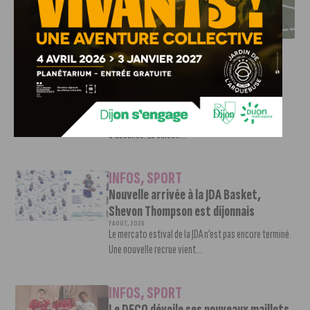
DFCO : RENCONTRE AVEC PIERRE-HENRI DEBALLON,
L’ARTISAN DE LA MONTÉE EN LIGUE 2
INFOS
,
SPORT
DFCO : Rencontre avec Pierre-Henri
Deballon, l’artisan de la montée en
Ligue 2
7 AOÛT, 2026
Le DFCO est de retour en Ligue 2 après trois ans
d’absence. La saison...
INFOS
,
SPORT
Nouvelle arrivée à la JDA Basket,
Shevon Thompson est dijonnais
7 AOÛT, 2026
Le mercato estival de la JDA n’est pas encore terminé.
Une nouvelle recrue vient...
INFOS
,
SPORT
Le DFCO dévoile ses nouveaux maillots