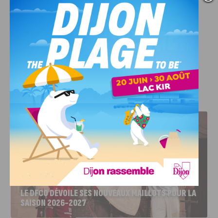
démarche, inspirée par sa compagne végétarienne,
permettra à tous les convives de découvrir la finesse de sa
cuisine.
Plus d’informations sur leur site internet (
suivre le lien
).
J'AIME LE DFCO
LE DFCO DÉVOILE SES NOUVEAUX MAILLOTS POUR LA
SAISON 2026-2027