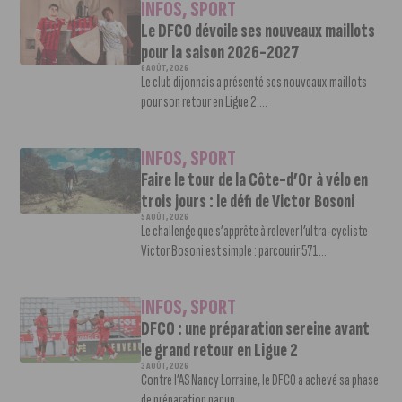
INFOS
,
SPORT
Le DFCO dévoile ses nouveaux maillots
pour la saison 2026-2027
6 AOÛT, 2026
Le club dijonnais a présenté ses nouveaux maillots
pour son retour en Ligue 2....
INFOS
,
SPORT
Faire le tour de la Côte-d’Or à vélo en
trois jours : le défi de Victor Bosoni
5 AOÛT, 2026
Le challenge que s’apprête à relever l’ultra-cycliste
Victor Bosoni est simple : parcourir 571...
INFOS
,
SPORT
DFCO : une préparation sereine avant
le grand retour en Ligue 2
3 AOÛT, 2026
Contre l’AS Nancy Lorraine, le DFCO a achevé sa phase
de préparation par un...