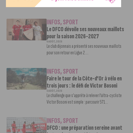
Une nouvelle recrue vient...
INFOS
,
SPORT
Le DFCO dévoile ses nouveaux maillots
pour la saison 2026-2027
6 AOÛT, 2026
Le club dijonnais a présenté ses nouveaux maillots
pour son retour en Ligue 2....
INFOS
,
SPORT
Faire le tour de la Côte-d’Or à vélo en
trois jours : le défi de Victor Bosoni
5 AOÛT, 2026
Le challenge que s’apprête à relever l’ultra-cycliste
Victor Bosoni est simple : parcourir 571...
INFOS
,
SPORT
DFCO : une préparation sereine avant