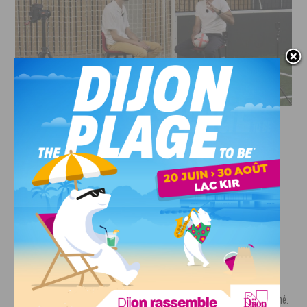
DFCO : RENCONTRE AVEC PIERRE-HENRI DEBALLON,
L’ARTISAN DE LA MONTÉE EN LIGUE 2
INFOS
,
SPORT
DFCO : Rencontre avec Pierre-Henri
Deballon, l’artisan de la montée en
Ligue 2
7 AOÛT, 2026
Le DFCO est de retour en Ligue 2 après trois ans
d’absence. La saison...
INFOS
,
SPORT
Nouvelle arrivée à la JDA Basket,
Shevon Thompson est dijonnais
7 AOÛT, 2026
Le mercato estival de la JDA n’est pas encore terminé.