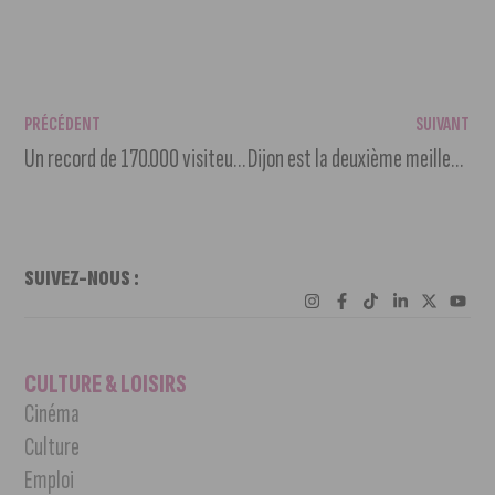
PRÉCÉDENT
SUIVANT
Un record de 170.000 visiteurs à la Foire de Dijon 2024
Dijon est la deuxième meilleure ville pour courir en France
SUIVEZ-NOUS :
CULTURE & LOISIRS
Cinéma
Culture
Emploi