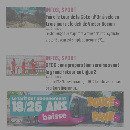
INFOS
,
SPORT
Faire le tour de la Côte-d’Or à vélo en
trois jours : le défi de Victor Bosoni
5 AOÛT, 2026
Le challenge que s’apprête à relever l’ultra-cycliste
Victor Bosoni est simple : parcourir 571...
INFOS
,
SPORT
DFCO : une préparation sereine avant
le grand retour en Ligue 2
3 AOÛT, 2026
Contre l’AS Nancy Lorraine, le DFCO a achevé sa phase
de préparation par un...