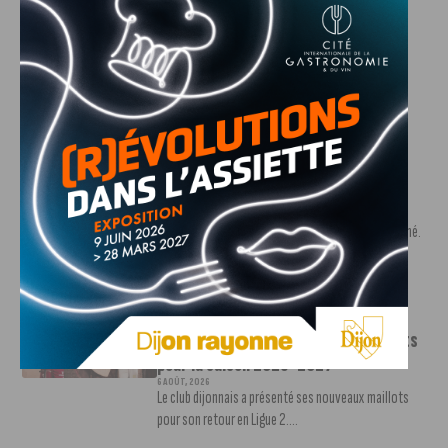
Deballon, l’artisan de la montée en
Ligue 2
7 AOÛT, 2026
Le DFCO est de retour en Ligue 2 après trois ans
d’absence. La saison...
INFOS
,
SPORT
Nouvelle arrivée à la JDA Basket,
Shevon Thompson est dijonnais
7 AOÛT, 2026
Le mercato estival de la JDA n’est pas encore terminé.
Une nouvelle recrue vient...
INFOS
,
SPORT
Le DFCO dévoile ses nouveaux maillots
pour la saison 2026-2027
6 AOÛT, 2026
Le club dijonnais a présenté ses nouveaux maillots
pour son retour en Ligue 2....