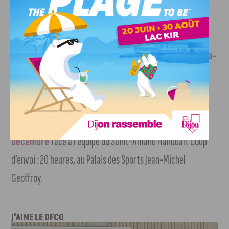
et lundi, il faudra retourner à l’entrainement pour le
prochain match ! »
La prochaine rencontre aura lieu dans les Bouches-du-
Rhône
le vendredi 21 octobre face à l’équipe de Plan-de-
Cuques. Coup d’envoi programmé à 20 heures 30.
Prochain match à domicile programmé le vendredi 2
décembre
face à l’équipe du Saint-Amand Handball. Coup
d’envoi : 20 heures, au Palais des Sports Jean-Michel
Geoffroy.
J'AIME LE DFCO