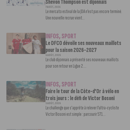
Shevon Thompson est dijonnais
7 AOÛT, 2026
Le mercato estival de la JDA n’est pas encore terminé.
Une nouvelle recrue vient...
INFOS
,
SPORT
Le DFCO dévoile ses nouveaux maillots
pour la saison 2026-2027
6 AOÛT, 2026
Le club dijonnais a présenté ses nouveaux maillots
pour son retour en Ligue 2....
INFOS
,
SPORT
Faire le tour de la Côte-d’Or à vélo en
trois jours : le défi de Victor Bosoni
5 AOÛT, 2026
Le challenge que s’apprête à relever l’ultra-cycliste
Victor Bosoni est simple : parcourir 571...