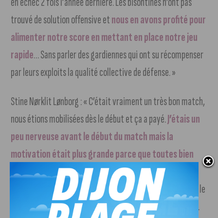
en échec 2 fois l’année dernière. Les bisontines n’ont pas
trouvé de solution offensive et
nous en avons profité pour
alimenter notre score en mettant en place notre jeu
rapide
… Sans parler des gardiennes qui ont su récompenser
par leurs exploits la qualité collective de défense. »
Stine Nørklit Lønborg : « C’était vraiment un très bon match,
nous étions mobilisées dès le début et ça a payé.
J’étais un
peu nerveuse avant le début du match mais la
motivation était plus grande parce que toutes bien
préparées.
C’était un rendez-vous très important et je
pense que nous ne l’avons pas loupé ! Ma famille était dans le
public donc nous allons savourer cette victoire ensemble…