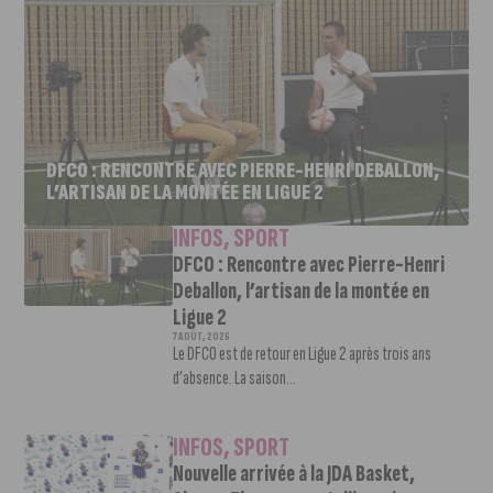
DFCO : RENCONTRE AVEC PIERRE-HENRI DEBALLON,
L’ARTISAN DE LA MONTÉE EN LIGUE 2
INFOS
,
SPORT
DFCO : Rencontre avec Pierre-Henri
Deballon, l’artisan de la montée en
Ligue 2
7 AOÛT, 2026
Le DFCO est de retour en Ligue 2 après trois ans
d’absence. La saison...
INFOS
,
SPORT
Nouvelle arrivée à la JDA Basket,