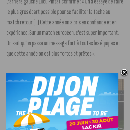
L’arrière gauche Lilou Pintat confirme : « On a essayé de faire
le plus gros écart possible pour se faciliter la tache au
match retour (…) Cette année on a pris en confiance et en
expérience. Sur un match européen, c’est super important.
On sait qu’on passe un message fort à toutes les équipes et
que cette année on est plus fortes et prêtes ».
J'AIME LE DFCO
DFCO : RENCONTRE AVEC PIERRE-HENRI DEBALLON,