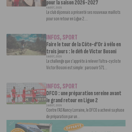
pour la saison 2026-2027
6 AOÛT, 2026
Le club dijonnais a présenté ses nouveaux maillots
pour son retour en Ligue 2....
INFOS
,
SPORT
Faire le tour de la Côte-d’Or à vélo en
trois jours : le défi de Victor Bosoni
5 AOÛT, 2026
Le challenge que s’apprête à relever l’ultra-cycliste
Victor Bosoni est simple : parcourir 571...
INFOS
,
SPORT
DFCO : une préparation sereine avant
le grand retour en Ligue 2
3 AOÛT, 2026
Contre l’AS Nancy Lorraine, le DFCO a achevé sa phase
de préparation par un...