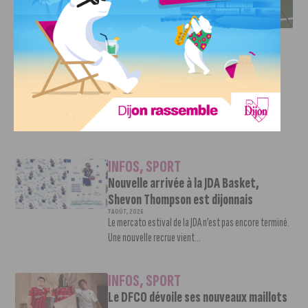
L’ARTISAN DE LA MONTÉE EN LIGUE 2
INFOS
,
SPORT
DFCO : Rencontre avec Pierre-Henri
Deballon, l’artisan de la montée en
Ligue 2
7 AOÛT, 2026
Le DFCO est de retour en Ligue 2 après trois ans
d’absence. La saison...
INFOS
,
SPORT
Nouvelle arrivée à la JDA Basket,
Shevon Thompson est dijonnais
7 AOÛT, 2026
Le mercato estival de la JDA n’est pas encore terminé.
Une nouvelle recrue vient...
INFOS
,
SPORT
Le DFCO dévoile ses nouveaux maillots