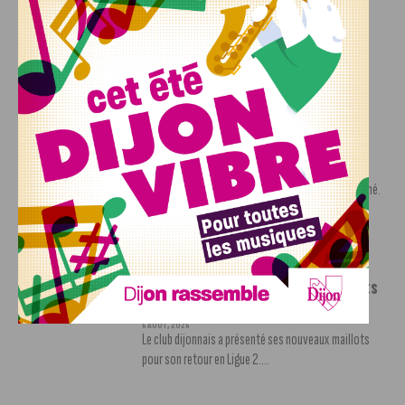
Ligue 2
7 AOÛT, 2026
Le DFCO est de retour en Ligue 2 après trois ans
d’absence. La saison...
INFOS
,
SPORT
Nouvelle arrivée à la JDA Basket,
Shevon Thompson est dijonnais
7 AOÛT, 2026
Le mercato estival de la JDA n’est pas encore terminé.
Une nouvelle recrue vient...
INFOS
,
SPORT
Le DFCO dévoile ses nouveaux maillots
pour la saison 2026-2027
6 AOÛT, 2026
Le club dijonnais a présenté ses nouveaux maillots
pour son retour en Ligue 2....