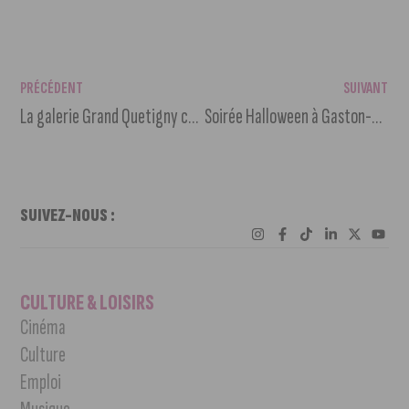
PRÉCÉDENT
SUIVANT
La galerie Grand Quetigny célèbre Día de los Muertos
Soirée Halloween à Gaston-Gérard : passez un moment merveilleux en famille !
SUIVEZ-NOUS :
CULTURE & LOISIRS
Cinéma
Culture
Emploi