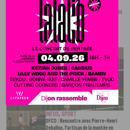
rencontre confirme les progrès et la combativité d’un
collectif qui n’a pas à rougir face à l’un des plus grands clubs
européens.
J'AIME LE DFCO
DFCO : RENCONTRE AVEC PIERRE-HENRI DEBALLON,
L’ARTISAN DE LA MONTÉE EN LIGUE 2
INFOS
,
SPORT
DFCO : Rencontre avec Pierre-Henri
Deballon, l’artisan de la montée en