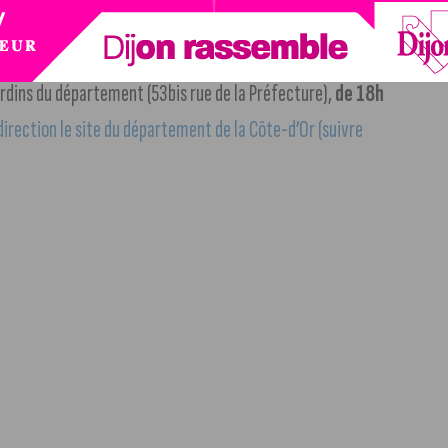
 jardins du département (53bis rue de la Préfecture),
de 18h
direction le site du département de la Côte-d’Or (suivre