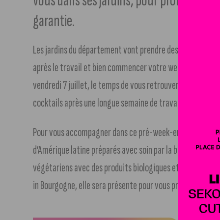
vous dans ses jardins, pour profiter d’u
garantie.
Les jardins du département vont prendre des airs latino p
après le travail et bien commencer votre week-end, le Con
vendredi 7 juillet, le temps de vous retrouver avec des am
cocktails après une longue semaine de travail.
Pour vous accompagner dans ce pré-week-end, venez dég
d’Amérique latine préparés avec soin par la boutique
Hey 
végétariens avec des produits biologiques et de saison. 
in Bourgogne, elle sera présente pour vous préparer de bo