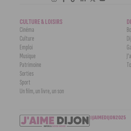
CULTURE & LOISIRS
D
Cinéma
Bo
Culture
Di
Emploi
G
Musique
J’
Patrimoine
T
Sorties
Sport
Un film, un livre, un son
©JAIMEDIJON2025