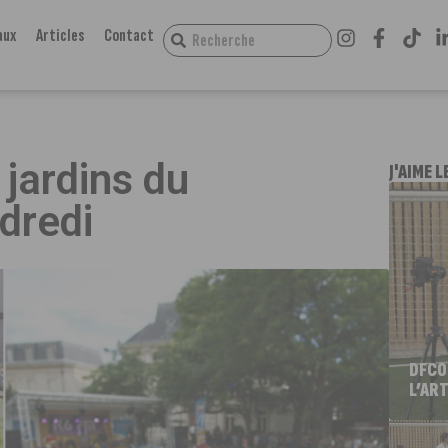
aux
Articles
Contact
jardins du
J'AIME L
dredi
DFCO
L’ART