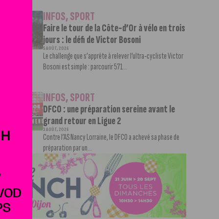
INFOS
,
SPORT
Faire le tour de la Côte-d’Or à vélo en trois
jours : le défi de Victor Bosoni
5 AOÛT, 2026
Le challenge que s’apprête à relever l’ultra-cycliste Victor
Bosoni est simple : parcourir 571...
INFOS
,
SPORT
DFCO : une préparation sereine avant le
grand retour en Ligue 2
3 AOÛT, 2026
Contre l’AS Nancy Lorraine, le DFCO a achevé sa phase de
préparation par un...