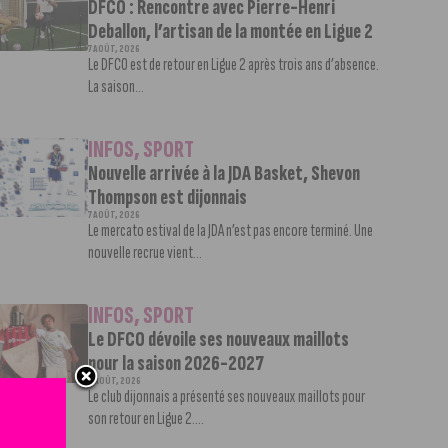
DFCO : Rencontre avec Pierre-Henri
Deballon, l’artisan de la montée en Ligue 2
7 AOÛT, 2026
Le DFCO est de retour en Ligue 2 après trois ans d’absence.
La saison...
INFOS
,
SPORT
Nouvelle arrivée à la JDA Basket, Shevon
Thompson est dijonnais
7 AOÛT, 2026
Le mercato estival de la JDA n’est pas encore terminé. Une
nouvelle recrue vient...
INFOS
,
SPORT
Le DFCO dévoile ses nouveaux maillots
pour la saison 2026-2027
6 AOÛT, 2026
Le club dijonnais a présenté ses nouveaux maillots pour
son retour en Ligue 2....