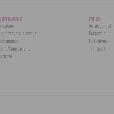
IJON & VOUS
INFOS
ns plans
Actus du mati
jon à travers le temps
Économie
astronomie
Faits divers
aime /J’aime moins
Transport
ourisme