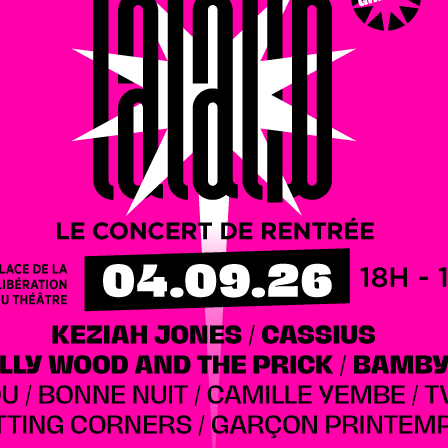
ne soirée afterwork à l’ambiance latino
our fêter le début des vacances d’été. Pour vous retrouver
seil départemental vous invite dans ses jardins le
is, de faire de nouvelles rencontres et surtout siroter des
uster des empanadas, du guacamole et autres spécialités
Papi
. Le foodtruck
L’Herbivoriste
vous servira des plats
Quant à
Vedrenne
, la marque de liqueurs et de sirops made
ns cocktails.