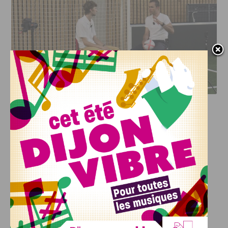
DFCO : RENCONTRE AVEC PIERRE-HENRI DEBALLON,
L’ARTISAN DE LA MONTÉE EN LIGUE 2
INFOS
,
SPORT
DFCO : Rencontre avec Pierre-Henri
Deballon, l’artisan de la montée en
Ligue 2
7 AOÛT, 2026
Le DFCO est de retour en Ligue 2 après trois ans
d’absence. La saison...
INFOS
,
SPORT
Nouvelle arrivée à la JDA Basket,
Shevon Thompson est dijonnais