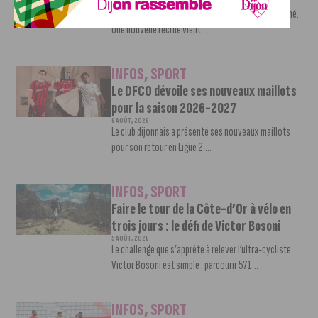
7 AOÛT, 2026
Le mercato estival de la JDA n’est pas encore terminé.
Une nouvelle recrue vient...
INFOS
,
SPORT
Le DFCO dévoile ses nouveaux maillots
pour la saison 2026-2027
6 AOÛT, 2026
Le club dijonnais a présenté ses nouveaux maillots
pour son retour en Ligue 2....
INFOS
,
SPORT
Faire le tour de la Côte-d’Or à vélo en
trois jours : le défi de Victor Bosoni
5 AOÛT, 2026
Le challenge que s’apprête à relever l’ultra-cycliste
Victor Bosoni est simple : parcourir 571...
INFOS
,
SPORT