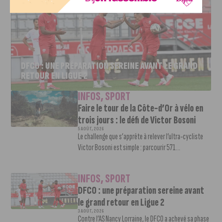
DFCO : UNE PRÉPARATION SEREINE AVANT LE GRAND
RETOUR EN LIGUE 2
INFOS
,
SPORT
Faire le tour de la Côte-d’Or à vélo en
trois jours : le défi de Victor Bosoni
5 AOÛT, 2026
Le challenge que s’apprête à relever l’ultra-cycliste
Victor Bosoni est simple : parcourir 571...
INFOS
,
SPORT
DFCO : une préparation sereine avant
le grand retour en Ligue 2
3 AOÛT, 2026
Contre l’AS Nancy Lorraine, le DFCO a achevé sa phase