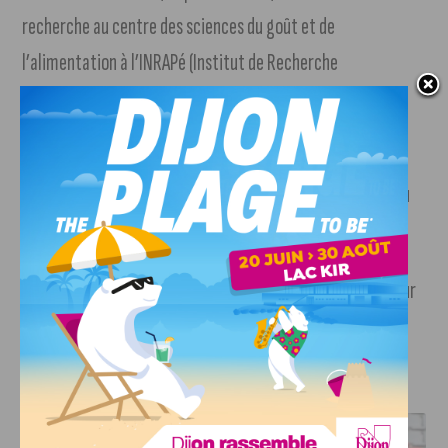
recherche au centre des sciences du goût et de
l’alimentation à l’INRAPé (Institut de Recherche
Agronomique), a répondu
aux questions de nos confères
France bleu Bourgogne (suivre notre lien)
.
Demain, le DFCO (11e) affrontera Le Havre (2e)
au
stade Gaston Gérard. Coup d’envoi du match à 19 heures.
Quant à la JDA Basket
, elle se déplacera le même jour
à Gravelines-Dunkerque. Début du match à 20 heures.
J'AIME LE DFCO