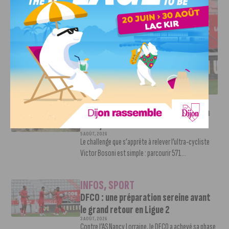
DFCO : UNE PRÉPARATION SEREINE AVANT LE GRAND
RETOUR EN LIGUE 2
INFOS
,
SPORT
Faire le tour de la Côte-d’Or à vélo en
trois jours : le défi de Victor Bosoni
5 AOÛT, 2026
Le challenge que s’apprête à relever l’ultra-cycliste
Victor Bosoni est simple : parcourir 571...
INFOS
,
SPORT
DFCO : une préparation sereine avant
le grand retour en Ligue 2
3 AOÛT, 2026
Contre l’AS Nancy Lorraine, le DFCO a achevé sa phase