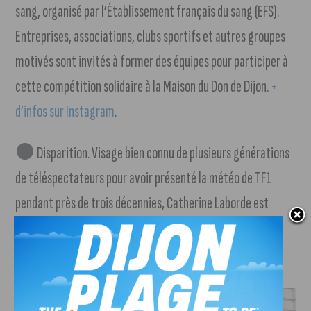
sang, organisé par l’Établissement français du sang (EFS).
Entreprises, associations, clubs sportifs et autres groupes
motivés sont invités à former des équipes pour participer à
cette compétition solidaire à la Maison du Don de Dijon.
+
d’infos sur Instagram
.
Disparition. Visage bien connu de plusieurs générations
de téléspectateurs pour avoir présenté la météo de TF1
pendant près de trois décennies, Catherine Laborde est
décédée ce mardi à l’âge de 73 ans.
J'AIME LE DFCO