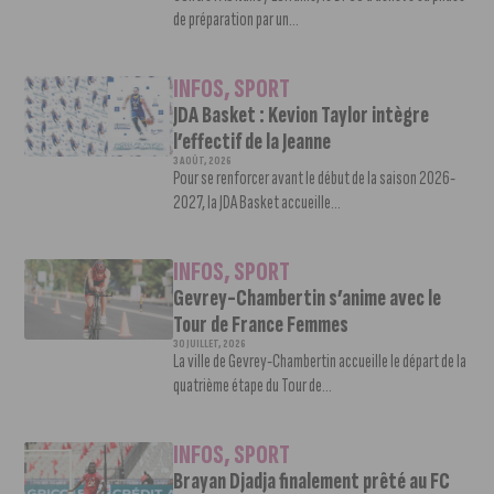
de préparation par un...
INFOS
,
SPORT
JDA Basket : Kevion Taylor intègre
l’effectif de la Jeanne
3 AOÛT, 2026
Pour se renforcer avant le début de la saison 2026-
2027, la JDA Basket accueille...
INFOS
,
SPORT
Gevrey-Chambertin s’anime avec le
Tour de France Femmes
30 JUILLET, 2026
La ville de Gevrey-Chambertin accueille le départ de la
quatrième étape du Tour de...
INFOS
,
SPORT
Brayan Djadja finalement prêté au FC