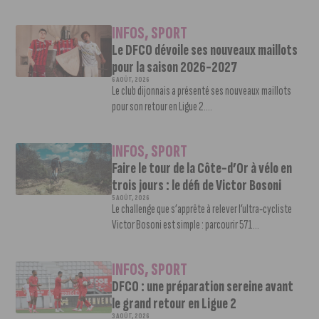
INFOS
,
SPORT
Le DFCO dévoile ses nouveaux maillots
pour la saison 2026-2027
6 AOÛT, 2026
Le club dijonnais a présenté ses nouveaux maillots
pour son retour en Ligue 2....
INFOS
,
SPORT
Faire le tour de la Côte-d’Or à vélo en
trois jours : le défi de Victor Bosoni
5 AOÛT, 2026
Le challenge que s’apprête à relever l’ultra-cycliste
Victor Bosoni est simple : parcourir 571...
INFOS
,
SPORT
DFCO : une préparation sereine avant
le grand retour en Ligue 2
3 AOÛT, 2026