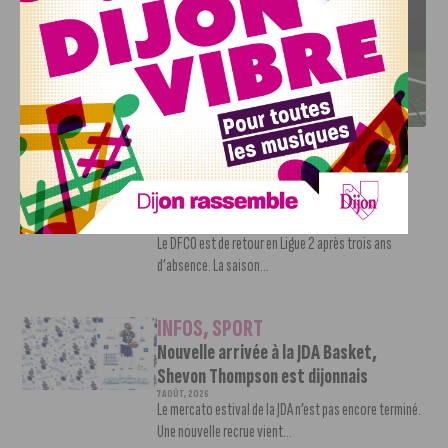
DFCO : RENCONTRE AVEC PIERRE-HENRI DEBALLON,
L’ARTISAN DE LA MONTÉE EN LIGUE 2
INFOS
,
SPORT
DFCO : Rencontre avec Pierre-Henri
Deballon, l’artisan de la montée en
Ligue 2
7 AOÛT, 2026
Le DFCO est de retour en Ligue 2 après trois ans
d’absence. La saison...
INFOS
,
SPORT
Nouvelle arrivée à la JDA Basket,
Shevon Thompson est dijonnais
7 AOÛT, 2026
Le mercato estival de la JDA n’est pas encore terminé.
Une nouvelle recrue vient...