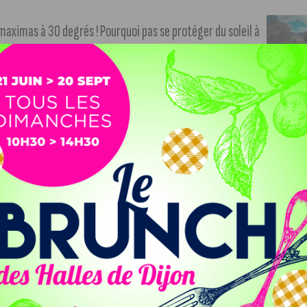
 maximas à 30 degrés ! Pourquoi pas se protéger du soleil à
r Alphonse, vainqueur de la dernière saison de The Voice, à
e dictée de Bernard Pivot, la Dictée pour tous revient ce
 showcase.
+ d’infos dans notre article (suivre le lien)
.
y
. Le Club 2024 fait son grand retour pour les Jeux
ce soir à 20 h. Celle-ci sera diffusée sur écran géant.
+
tre article (suivre le lien)
.