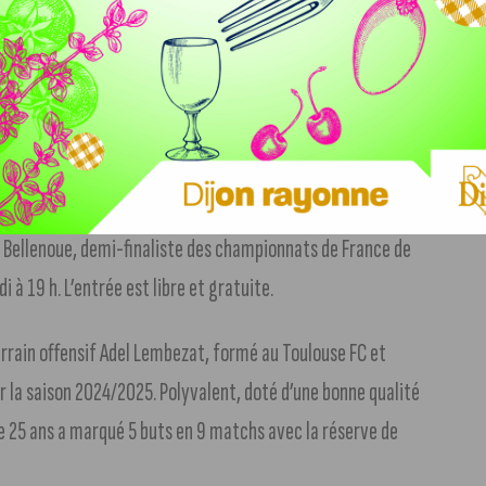
yette ce weekend
. Tu souhaites végétaliser ton intérieur
si accessible : les Galeries Lafayette à Dijon accueillent
manche 1er septembre.
+ d’infos dans notre article (suivre le
re Bellenoue, demi-finaliste des championnats de France de
à 19 h. L’entrée est libre et gratuite.
terrain offensif Adel Lembezat, formé au Toulouse FC et
ur la saison 2024/2025. Polyvalent, doté d’une bonne qualité
de 25 ans a marqué 5 buts en 9 matchs avec la réserve de