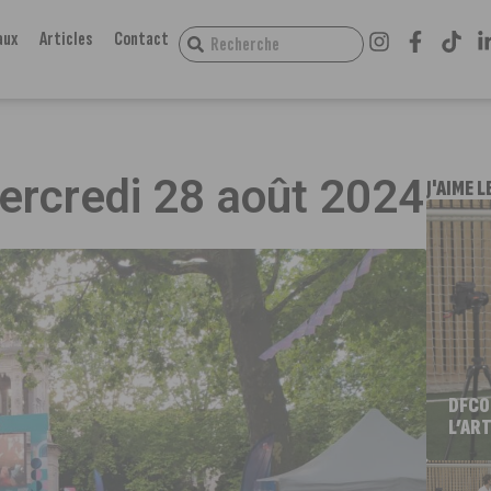
aux
Articles
Contact
mercredi 28 août 2024
J'AIME L
DFCO
L’ART