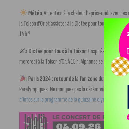
Météo
. Attention à la chaleur l’après-midi avec des
la Toison d’Or et assister à la Dictée pour tous, animée pa
14 h ?
✍️
Dictée pour tous à la Toison !
Inspirée de la fameus
mercredi à la Toison d’Or. À 15 h, Alphonse se produira en
Paris 2024 : retour de la fan zone du Jardin Darc
Paralympiques ! Ne manquez pas la cérémonie d’ouverture, 
d’infos sur le programme de la quinzaine olympique dans no