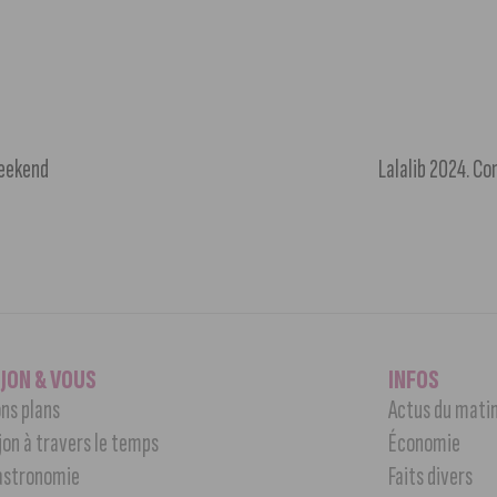
weekend
Lalalib 2024. Co
IJON & VOUS
INFOS
ns plans
Actus du mati
jon à travers le temps
Économie
astronomie
Faits divers