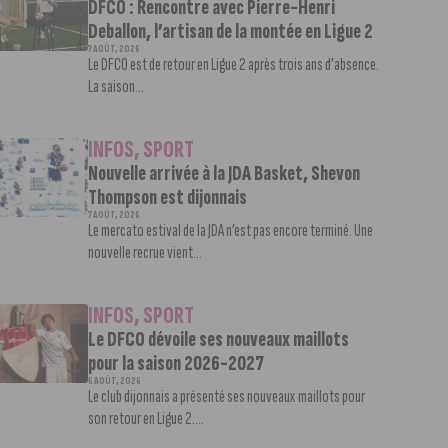
DFCO : Rencontre avec Pierre-Henri
Deballon, l’artisan de la montée en Ligue 2
7 AOÛT, 2026
Le DFCO est de retour en Ligue 2 après trois ans d’absence.
La saison...
INFOS
,
SPORT
Nouvelle arrivée à la JDA Basket, Shevon
Thompson est dijonnais
7 AOÛT, 2026
Le mercato estival de la JDA n’est pas encore terminé. Une
nouvelle recrue vient...
INFOS
,
SPORT
Le DFCO dévoile ses nouveaux maillots
pour la saison 2026-2027
6 AOÛT, 2026
Le club dijonnais a présenté ses nouveaux maillots pour
son retour en Ligue 2....