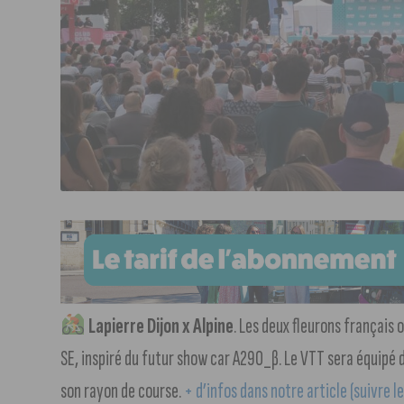
Lapierre Dijon x Alpine
. Les deux fleurons français o
SE, inspiré du futur show car A290_β. Le VTT sera équipé
son rayon de course.
+ d’infos dans notre article (suivre le