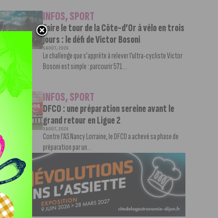
INFOS
,
SPORT
Faire le tour de la Côte-d’Or à vélo en trois
jours : le défi de Victor Bosoni
5 AOÛT, 2026
Le challenge que s’apprête à relever l’ultra-cycliste Victor
Bosoni est simple : parcourir 571...
INFOS
,
SPORT
DFCO : une préparation sereine avant le
grand retour en Ligue 2
3 AOÛT, 2026
Contre l’AS Nancy Lorraine, le DFCO a achevé sa phase de
préparation par un...