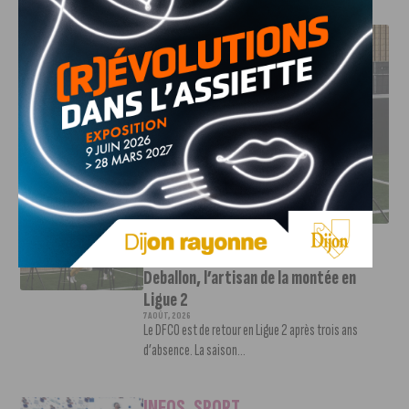
J'AIME LE DFCO
DFCO : RENCONTRE AVEC PIERRE-HENRI DEBALLON,
L’ARTISAN DE LA MONTÉE EN LIGUE 2
INFOS
,
SPORT
DFCO : Rencontre avec Pierre-Henri
Deballon, l’artisan de la montée en
Ligue 2
7 AOÛT, 2026
Le DFCO est de retour en Ligue 2 après trois ans
d’absence. La saison...
INFOS
,
SPORT