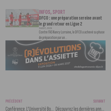
INFOS
,
SPORT
DFCO : une préparation sereine avant
le grand retour en Ligue 2
3 AOÛT, 2026
Contre l’AS Nancy Lorraine, le DFCO a achevé sa phase
de préparation par un...
PRÉCÉDENT
SUIVANT
Conférence. L’Université Bourgogne Europe défend la liberté d’expression avec Charlie Hebdo
Découvrez les dernières années de Jules César avec le MuséoParc Alésia !