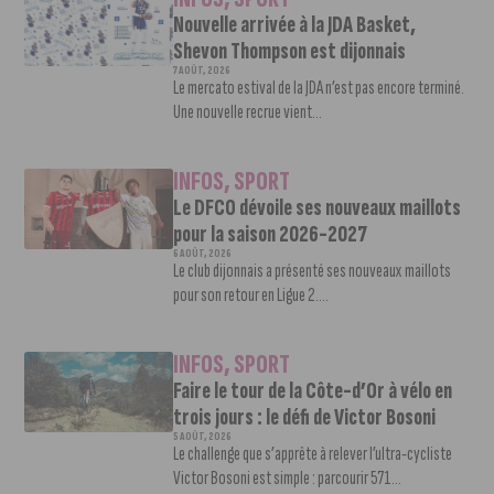
Nouvelle arrivée à la JDA Basket,
Shevon Thompson est dijonnais
7 AOÛT, 2026
Le mercato estival de la JDA n’est pas encore terminé.
Une nouvelle recrue vient...
INFOS
,
SPORT
Le DFCO dévoile ses nouveaux maillots
pour la saison 2026-2027
6 AOÛT, 2026
Le club dijonnais a présenté ses nouveaux maillots
pour son retour en Ligue 2....
INFOS
,
SPORT
Faire le tour de la Côte-d’Or à vélo en
trois jours : le défi de Victor Bosoni
5 AOÛT, 2026
Le challenge que s’apprête à relever l’ultra-cycliste
Victor Bosoni est simple : parcourir 571...