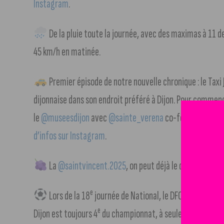
Instagram
.
De la pluie toute la journée, avec des maximas à 11 d
45 km/h en matinée.
Premier épisode de notre nouvelle chronique : le Taxi
dijonnaise dans son endroit préféré à Dijon. Pour commen
le
@museesdijon
avec
@sainte_verena
co-fondatrice du
d’infos sur Instagram
.
La
@saintvincent.2025
, on peut déjà le dire : c’est u
e
Lors de la 18
journée de National, le DFCO a fait matc
e
Dijon est toujours 4
du championnat, à seulement 2 points