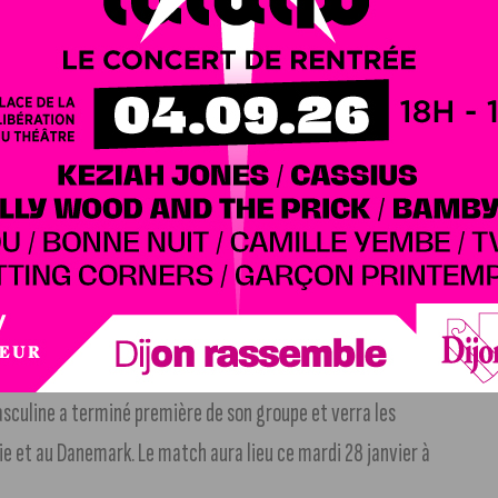
 du jeune attaquant de Grasse (National 2) Alexis Ntamack
ulouse, a marqué 7 buts en 17 matchs de championnat.
squ’à la fin de la saison au Puy Foot 43, c’est-dire jusqu’à
 l’attaquant a marqué 12 buts en 39 matchs toutes
asculine a terminé première de son groupe et verra les
ie et au Danemark. Le match aura lieu ce mardi 28 janvier à