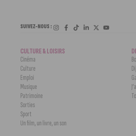
SUIVEZ-NOUS :
CULTURE & LOISIRS
D
Cinéma
Bo
Culture
Di
Emploi
G
Musique
J’
Patrimoine
T
Sorties
Sport
Un film, un livre, un son