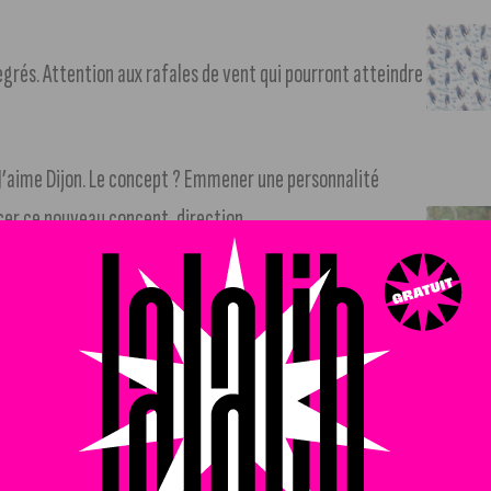
egrés. Attention aux rafales de vent qui pourront atteindre
 J’aime Dijon. Le concept ? Emmener une personnalité
cer ce nouveau concept, direction
 salon de tatouage
@azora.maisondetatouage.dijon
!
+
n Grand Cru !
+ d’infos sur Instagram
.
h nul face à Quevilly à Gaston Gérard. Score final : 3-3.
e
 de la 3
place de barragiste.