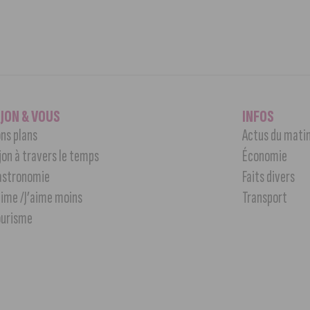
IJON & VOUS
INFOS
ns plans
Actus du mati
jon à travers le temps
Économie
astronomie
Faits divers
aime /J’aime moins
Transport
ourisme