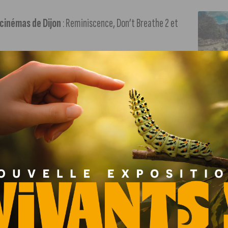
 cinémas de Dijon
: Reminiscence, Don’t Breathe 2 et
 d’hier : soleil et belles températures !
Côté
-journée.
au 5 septembre
. Les Jeux Paralympiques de Tokyo
us pourrez donc découvrir différents sports gratuitement,
que et le football fauteuil. Libre accès aux activités entre