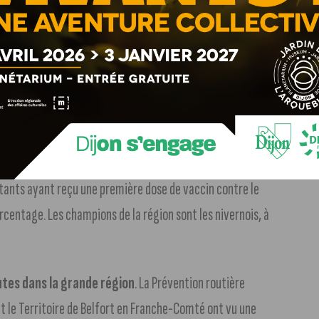
tramway à Dijon
. Godrans sur la T1 et T2 devient «Godrans
, Grésilles change en «Grésilles Trimolet», et enfin, hors
néraire Dijon Métropole». Les nouvelles plaques ont été
anche-Comté
. Le cap a été franchi selon l’ARS. L’Agence
itants ayant reçu une première dose de vaccin contre le
centage. Les champions de la région sont les nivernois, à
outes dans la grande région
. La Prévention routière
t le Territoire de Belfort en Franche-Comté ont vu une