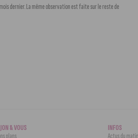
ois dernier. La même observation est faite sur le reste de
IJON & VOUS
INFOS
ns plans
Actus du mati