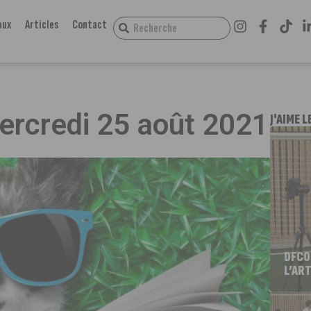
aux
Articles
Contact
mercredi 25 août 2021
J'AIME L
DFCO
L’ART