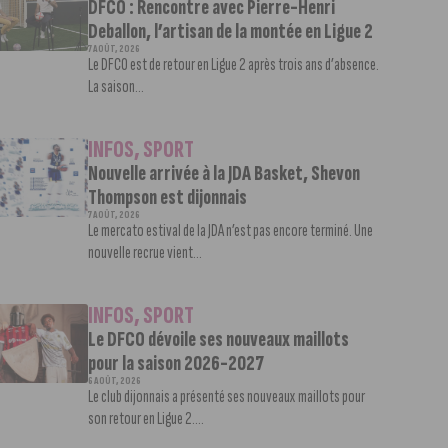
DFCO : Rencontre avec Pierre-Henri
Deballon, l’artisan de la montée en Ligue 2
7 AOÛT, 2026
Le DFCO est de retour en Ligue 2 après trois ans d’absence.
La saison...
INFOS
,
SPORT
Nouvelle arrivée à la JDA Basket, Shevon
Thompson est dijonnais
7 AOÛT, 2026
Le mercato estival de la JDA n’est pas encore terminé. Une
nouvelle recrue vient...
INFOS
,
SPORT
Le DFCO dévoile ses nouveaux maillots
pour la saison 2026-2027
6 AOÛT, 2026
Le club dijonnais a présenté ses nouveaux maillots pour
son retour en Ligue 2....