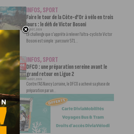
INFOS
,
SPORT
Faire le tour de la Côte-d’Or à vélo en trois
jours : le défi de Victor Bosoni
5 AOÛT, 2026
Le challenge que s’apprête à relever l’ultra-cycliste Victor
Bosoni est simple : parcourir 571...
INFOS
,
SPORT
DFCO : une préparation sereine avant le
grand retour en Ligue 2
3 AOÛT, 2026
Contre l’AS Nancy Lorraine, le DFCO a achevé sa phase de
préparation par un...