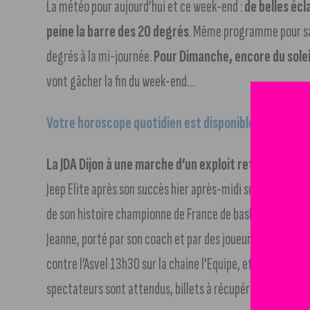
La météo pour aujourd’hui et ce week-end :
de belles écl
peine la barre des 20 degrés
. Même programme pour sa
degrés à la mi-journée.
Pour Dimanche, encore du solei
vont gâcher la fin du week-end…
Votre horoscope quotidien est disponible
, découvrez-
La JDA Dijon à une marche d’un exploit retentissant
.
Jeep Elite après son succès hier après-midi sur Monaco. L
de son histoire championne de France de basket. Un titre 
Jeanne, porté par son coach et par des joueurs emblémati
contre l’Asvel 13h30 sur la chaine l’Equipe, et également
spectateurs sont attendus, billets à récupérer sur intern