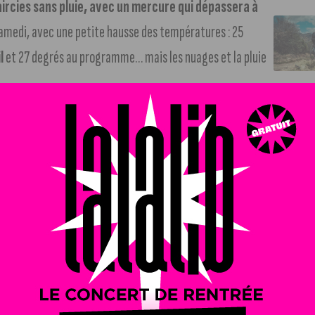
aircies sans pluie, avec un mercure qui dépassera à
medi, avec une petite hausse des températures : 25
l
et 27 degrés au programme… mais les nuages et la pluie
le dès maintenant sur J’Aime Dijon.com !
 Le club de basket dijonnais va vivre sa première finale de
a bande à Legname tentera de devenir pour la première fois
qui marquerait la consécration d’une ère incroyable pour la
ques comme Axel Julien et David Holston. Finale ce samedi
 gratuitement sur écran géant au Palais des Sports. 999
et.