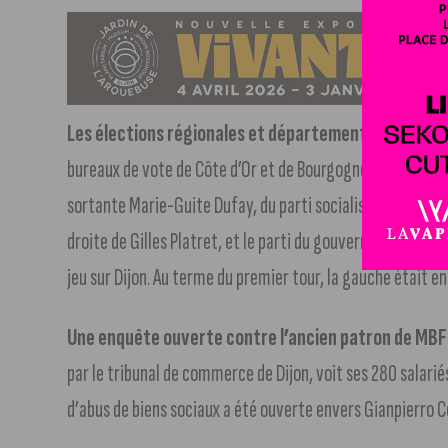
Les élections régionales et départementales ce di
bureaux de vote de Côte d’Or et de Bourgogne. Concernant 
sortante Marie-Guite Dufay, du parti socialiste et en allia
droite de Gilles Platret, et le parti du gouvernement Deni
jeu sur Dijon. Au terme du premier tour, la gauche était en
Une enquête ouverte contre l’ancien patron de MBF
par le tribunal de commerce de Dijon, voit ses 280 salari
d’abus de biens sociaux a été ouverte envers Gianpierro Co