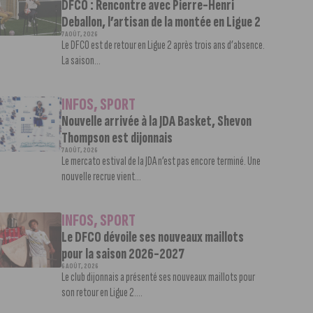
DFCO : Rencontre avec Pierre-Henri
Deballon, l’artisan de la montée en Ligue 2
7 AOÛT, 2026
Le DFCO est de retour en Ligue 2 après trois ans d’absence.
La saison...
INFOS
,
SPORT
Nouvelle arrivée à la JDA Basket, Shevon
Thompson est dijonnais
7 AOÛT, 2026
Le mercato estival de la JDA n’est pas encore terminé. Une
nouvelle recrue vient...
INFOS
,
SPORT
Le DFCO dévoile ses nouveaux maillots
pour la saison 2026-2027
6 AOÛT, 2026
Le club dijonnais a présenté ses nouveaux maillots pour
son retour en Ligue 2....