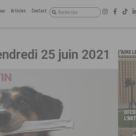
aux
Articles
Contact
endredi 25 juin 2021
J'AIME L
DFCO
L’ART