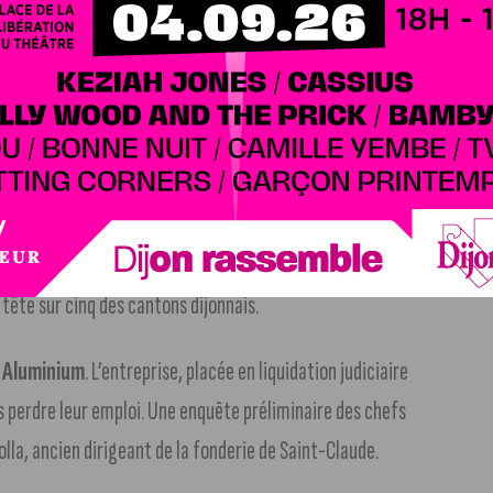
manche
. Le second tour c’est ce dimanche dans tous les
la région, quatre candidats s’affrontent : la présidente
nce avec les verts, l’extreme-droite de Julien Odoul, la
s Thuriot. Pour les départementales, six cantons sont en
 tête sur cinq des cantons dijonnais.
 Aluminium
. L’entreprise, placée en liquidation judiciaire
és perdre leur emploi. Une enquête préliminaire des chefs
lla, ancien dirigeant de la fonderie de Saint-Claude.