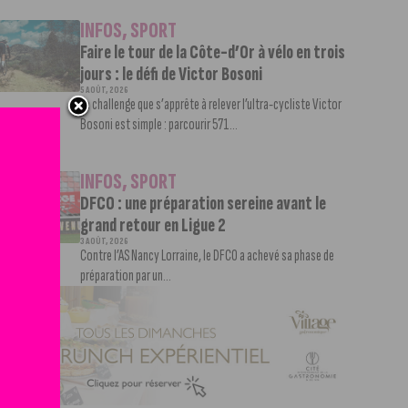
INFOS
,
SPORT
Faire le tour de la Côte-d’Or à vélo en trois
jours : le défi de Victor Bosoni
5 AOÛT, 2026
Le challenge que s’apprête à relever l’ultra-cycliste Victor
Bosoni est simple : parcourir 571...
INFOS
,
SPORT
DFCO : une préparation sereine avant le
grand retour en Ligue 2
3 AOÛT, 2026
Contre l’AS Nancy Lorraine, le DFCO a achevé sa phase de
préparation par un...