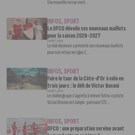
Une nouvelle recrue vient...
INFOS
,
SPORT
Le DFCO dévoile ses nouveaux maillots
pour la saison 2026-2027
6 AOÛT, 2026
Le club dijonnais a présenté ses nouveaux maillots
pour son retour en Ligue 2....
INFOS
,
SPORT
Faire le tour de la Côte-d’Or à vélo en
trois jours : le défi de Victor Bosoni
5 AOÛT, 2026
Le challenge que s’apprête à relever l’ultra-cycliste
Victor Bosoni est simple : parcourir 571...
INFOS
,
SPORT
DFCO : une préparation sereine avant