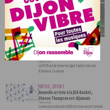
DFCO : RENCONTRE AVEC PIERRE-HENRI DEBALLON,
L’ARTISAN DE LA MONTÉE EN LIGUE 2
INFOS
,
SPORT
DFCO : Rencontre avec Pierre-Henri
Deballon, l’artisan de la montée en
Ligue 2
7 AOÛT, 2026
Le DFCO est de retour en Ligue 2 après trois ans
d’absence. La saison...
INFOS
,
SPORT
Nouvelle arrivée à la JDA Basket,
Shevon Thompson est dijonnais
7 AOÛT, 2026
Le mercato estival de la JDA n’est pas encore terminé.