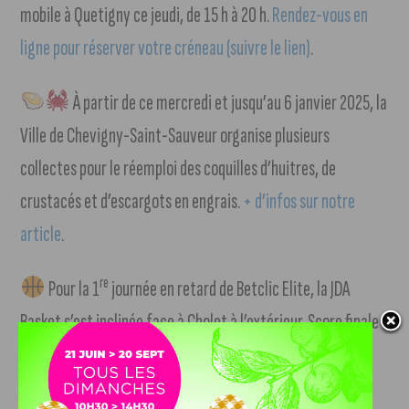
mobile à Quetigny ce jeudi, de 15 h à 20 h.
Rendez-vous en
ligne pour réserver votre créneau (suivre le lien)
.
À partir de ce mercredi et jusqu’au 6 janvier 2025, la
Ville de Chevigny-Saint-Sauveur organise plusieurs
collectes pour le réemploi des coquilles d’huitres, de
crustacés et d’escargots en engrais.
+ d’infos sur notre
article
.
re
Pour la 1
journée en retard de Betclic Elite, la JDA
Basket s’est inclinée face à Cholet à l’extérieur. Score finale :
95-89.