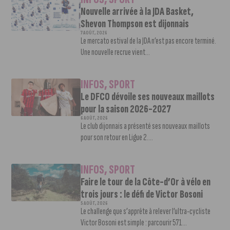
Nouvelle arrivée à la JDA Basket,
Shevon Thompson est dijonnais
7 AOÛT, 2026
Le mercato estival de la JDA n’est pas encore terminé.
Une nouvelle recrue vient...
INFOS
,
SPORT
Le DFCO dévoile ses nouveaux maillots
pour la saison 2026-2027
6 AOÛT, 2026
Le club dijonnais a présenté ses nouveaux maillots
pour son retour en Ligue 2....
INFOS
,
SPORT
Faire le tour de la Côte-d’Or à vélo en
trois jours : le défi de Victor Bosoni
5 AOÛT, 2026
Le challenge que s’apprête à relever l’ultra-cycliste
Victor Bosoni est simple : parcourir 571...