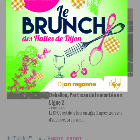
J'AIME LE DFCO
DFCO : RENCONTRE AVEC PIERRE-HENRI DEBALLON,
L’ARTISAN DE LA MONTÉE EN LIGUE 2
INFOS
,
SPORT
DFCO : Rencontre avec Pierre-Henri
Deballon, l’artisan de la montée en
Ligue 2
7 AOÛT, 2026
Le DFCO est de retour en Ligue 2 après trois ans
d’absence. La saison...
INFOS
,
SPORT