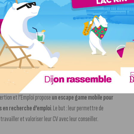
poèmes au mois d’avril dernier
. Lily prépare actuellement
 Elle a beaucoup d’autres projets en tête. Les infos sur les
s maux » et le portrait de Lily sont a retrouver dans les
nsertion et l’Emploi propose
un escape game mobile pour
s en recherche d’emploi
. Le but : leur permettre de
vailler et valoriser leur CV avec leur conseiller.