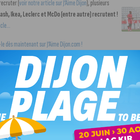
recruter (
voir notre article sur J’Aime Dijon
), plusieurs
sh, Ikea, Leclerc et McDo (entre autre) recrutent !
icle…
le dès maintenant sur J’Aime Dijon.com !
e de l’Éducation nationale étaient à Dijon hier
. Barbara
 capitale des Ducs de Bourgogne pour signer une convention
ion au développement durable, depuis la maternelle
ujourd’hui
. On annonce une nouvelle journée d’action à la
s appellent à débrayer et à se rassembler à 10 heures