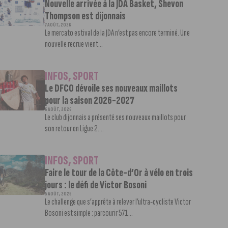
Nouvelle arrivée à la JDA Basket, Shevon
Thompson est dijonnais
7 AOÛT, 2026
Le mercato estival de la JDA n’est pas encore terminé. Une
nouvelle recrue vient...
INFOS
,
SPORT
Le DFCO dévoile ses nouveaux maillots
pour la saison 2026-2027
6 AOÛT, 2026
Le club dijonnais a présenté ses nouveaux maillots pour
son retour en Ligue 2....
INFOS
,
SPORT
Faire le tour de la Côte-d’Or à vélo en trois
jours : le défi de Victor Bosoni
5 AOÛT, 2026
Le challenge que s’apprête à relever l’ultra-cycliste Victor
Bosoni est simple : parcourir 571...