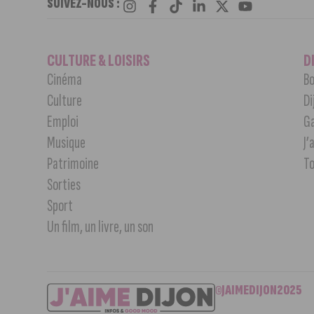
SUIVEZ-NOUS :
CULTURE & LOISIRS
D
Cinéma
Bo
Culture
Di
Emploi
G
Musique
J’
Patrimoine
T
Sorties
Sport
Un film, un livre, un son
©JAIMEDIJON2025