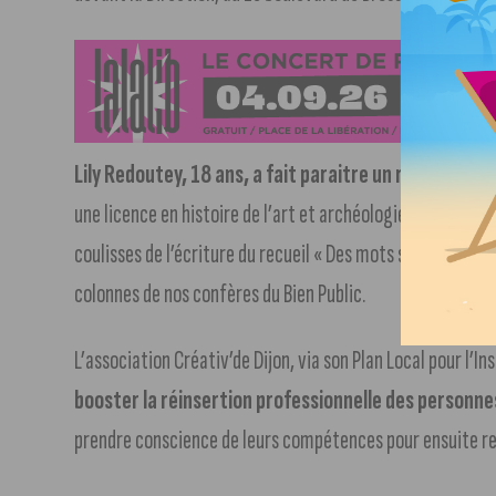
Lily Redoutey, 18 ans, a fait paraitre un recueil de 
une licence en histoire de l’art et archéologie à Besançon.
coulisses de l’écriture du recueil « Des mots sur de simple
colonnes de nos confères du Bien Public.
L’association Créativ’de Dijon, via son Plan Local pour l’I
booster la réinsertion professionnelle des personne
prendre conscience de leurs compétences pour ensuite retra