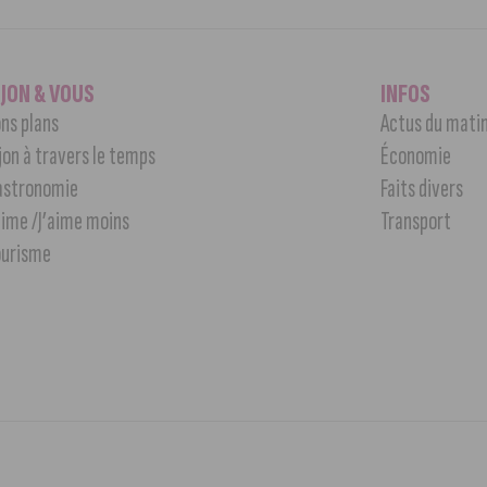
IJON & VOUS
INFOS
ns plans
Actus du mati
jon à travers le temps
Économie
astronomie
Faits divers
aime /J’aime moins
Transport
ourisme