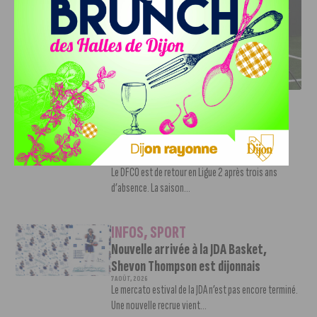
DFCO : RENCONTRE AVEC PIERRE-HENRI DEBALLON,
L’ARTISAN DE LA MONTÉE EN LIGUE 2
INFOS
,
SPORT
DFCO : Rencontre avec Pierre-Henri
Deballon, l’artisan de la montée en
Ligue 2
7 AOÛT, 2026
Le DFCO est de retour en Ligue 2 après trois ans
d’absence. La saison...
INFOS
,
SPORT
Nouvelle arrivée à la JDA Basket,
Shevon Thompson est dijonnais
7 AOÛT, 2026
Le mercato estival de la JDA n’est pas encore terminé.
Une nouvelle recrue vient...