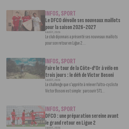
INFOS
,
SPORT
Le DFCO dévoile ses nouveaux maillots
pour la saison 2026-2027
6 AOÛT, 2026
Le club dijonnais a présenté ses nouveaux maillots
pour son retour en Ligue 2....
INFOS
,
SPORT
Faire le tour de la Côte-d’Or à vélo en
trois jours : le défi de Victor Bosoni
5 AOÛT, 2026
Le challenge que s’apprête à relever l’ultra-cycliste
Victor Bosoni est simple : parcourir 571...
INFOS
,
SPORT
DFCO : une préparation sereine avant
le grand retour en Ligue 2
3 AOÛT, 2026