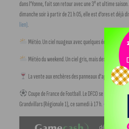
e
dans l’Yonne, fait son retour avec une 3
et ultime saison. 
dimanche soir à partir de 21 h 05, elle est d’ores et déjà 
lien)
.
Météo. Un ciel nuageux avec quelques éclaircies vers
Météo du weekend. Un ciel gris, mais des rayons de so
La vente aux enchères des panneaux d’appellation viti
Coupe de France de Football. Le DFCO se rendra dans le
Grandvillars (Régionale 1), ce samedi à 17 h.
+ d’infos dan