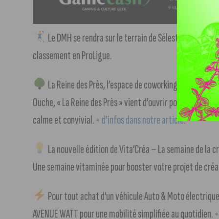
e
Le DMH se rendra sur le terrain de Sélestat, 3
, ce ve
classement en ProLigue.
La Reine des Près, l’espace de coworking avec un « esp
Ouche, « La Reine des Près » vient d’ouvrir pour proposer u
calme et convivial.
+ d’infos dans notre article
.
La nouvelle édition de Vita’Créa – La semaine de la c
Une semaine vitaminée pour booster votre projet de créat
Pour tout achat d’un véhicule Auto & Moto électrique
AVENUE WATT pour une mobilité simplifiée au quotidien.
+