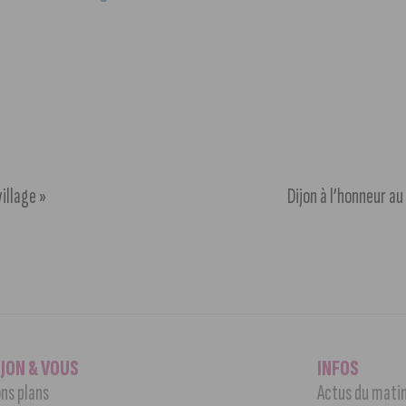
illage »
Dijon à l’honneur au
IJON & VOUS
INFOS
ns plans
Actus du mati