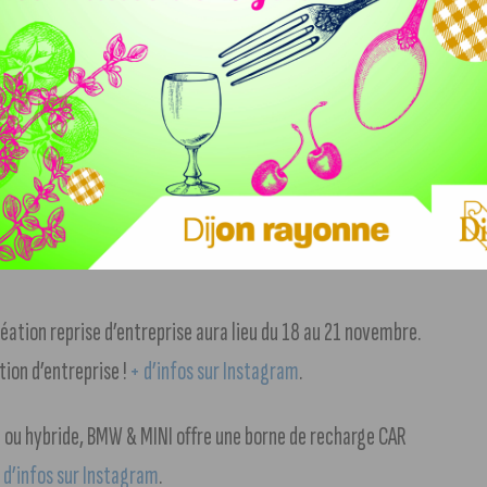
ndredi soir à 20 h pour creuser encore un peu plus l’écart au
rit village ». Situé en pleine nature à Saint-Victor-sur-
n espace de coworking et un lieu de séminaire, à la fois
réation reprise d’entreprise aura lieu du 18 au 21 novembre.
ion d’entreprise !
+ d’infos sur Instagram
.
 ou hybride, BMW & MINI offre une borne de recharge CAR
 d’infos sur Instagram
.