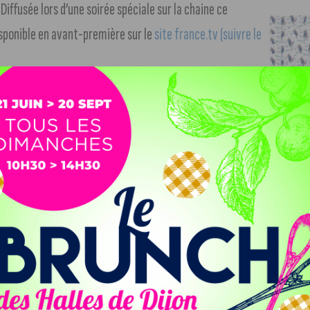
Diffusée lors d’une soirée spéciale sur la chaine ce
disponible en avant-première sur le
site france.tv (suivre le
 midi. Des maximas à 10 degrés l’après-midi.
leil le samedi après-midi.
cole organisée par le BIVB a récolté plus de 100.000 euros.
 Territoire de Belfort pour affronter le club de
s notre article
.