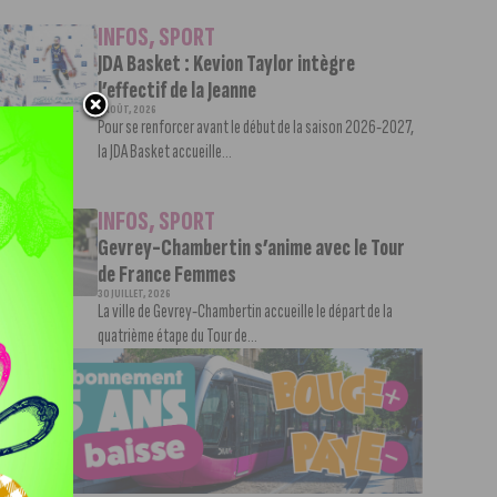
INFOS
,
SPORT
JDA Basket : Kevion Taylor intègre
l’effectif de la Jeanne
3 AOÛT, 2026
Pour se renforcer avant le début de la saison 2026-2027,
la JDA Basket accueille...
INFOS
,
SPORT
Gevrey-Chambertin s’anime avec le Tour
de France Femmes
30 JUILLET, 2026
La ville de Gevrey-Chambertin accueille le départ de la
quatrième étape du Tour de...