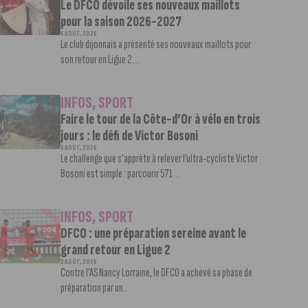
Le DFCO dévoile ses nouveaux maillots
pour la saison 2026-2027
6 AOÛT, 2026
Le club dijonnais a présenté ses nouveaux maillots pour
son retour en Ligue 2....
INFOS
,
SPORT
Faire le tour de la Côte-d’Or à vélo en trois
jours : le défi de Victor Bosoni
5 AOÛT, 2026
Le challenge que s’apprête à relever l’ultra-cycliste Victor
Bosoni est simple : parcourir 571...
INFOS
,
SPORT
DFCO : une préparation sereine avant le
grand retour en Ligue 2
3 AOÛT, 2026
Contre l’AS Nancy Lorraine, le DFCO a achevé sa phase de
préparation par un...