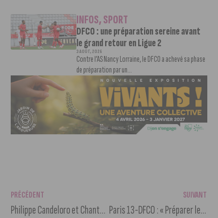
INFOS
,
SPORT
DFCO : une préparation sereine avant
le grand retour en Ligue 2
3 AOÛT, 2026
Contre l’AS Nancy Lorraine, le DFCO a achevé sa phase
de préparation par un...
PRÉCÉDENT
SUIVANT
Philippe Candeloro et Chantal Ladesou parrain et marraine de la Vente des Vins des Hospices de Nuits-Saint-Georges 2025
Paris 13-DFCO : « Préparer le match avec de la sérénité, de la rigueur et de l’exigence »