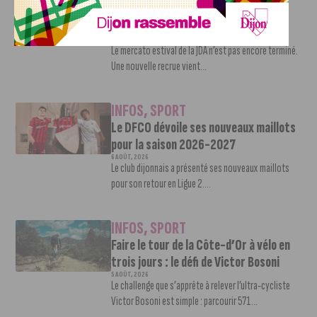
Nouvelle arrivée à la JDA Basket,
Shevon Thompson est dijonnais
7 AOÛT, 2026
Le mercato estival de la JDA n’est pas encore terminé.
Une nouvelle recrue vient...
INFOS
,
SPORT
Le DFCO dévoile ses nouveaux maillots
pour la saison 2026-2027
6 AOÛT, 2026
Le club dijonnais a présenté ses nouveaux maillots
pour son retour en Ligue 2....
INFOS
,
SPORT
Faire le tour de la Côte-d’Or à vélo en
trois jours : le défi de Victor Bosoni
5 AOÛT, 2026
Le challenge que s’apprête à relever l’ultra-cycliste
Victor Bosoni est simple : parcourir 571...