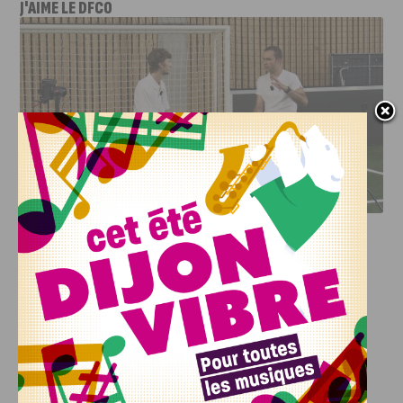
J'AIME LE DFCO
DFCO : RENCONTRE AVEC PIERRE-HENRI DEBALLON,
L’ARTISAN DE LA MONTÉE EN LIGUE 2
INFOS
,
SPORT
DFCO : Rencontre avec Pierre-Henri
Deballon, l’artisan de la montée en
Ligue 2
7 AOÛT, 2026
Le DFCO est de retour en Ligue 2 après trois ans
d’absence. La saison...
INFOS
,
SPORT