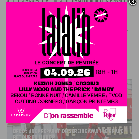
à domicile (38-23) et qui confirme son podium juste avant de
partir en trêve hivernale.
En Coupe d’Europe, la JDA Basket joue la première place
de son groupe face à Ludwigsbourg, ce soir à 20 h au Palais
des Sports.
+ d’infos sur la billetterie en ligne
.
J'AIME LE DFCO
DFCO : UNE PRÉPARATION SEREINE AVANT LE GRAND
RETOUR EN LIGUE 2