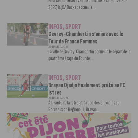
Pour se renforcer avant le début de la saison 2026-
2027, la JDA Basket accueille...
INFOS
,
SPORT
Gevrey-Chambertin s’anime avec le
Tour de France Femmes
30 JUILLET, 2026
La ville de Gevrey-Chambertin accueille le départ de la
quatrième étape du Tour de...
INFOS
,
SPORT
Brayan Djadja finalement prêté au FC
Istres
28 JUILLET, 2026
À la suite de la rétrogradation des Girondins de
Bordeaux en Régional 1, Brayan...