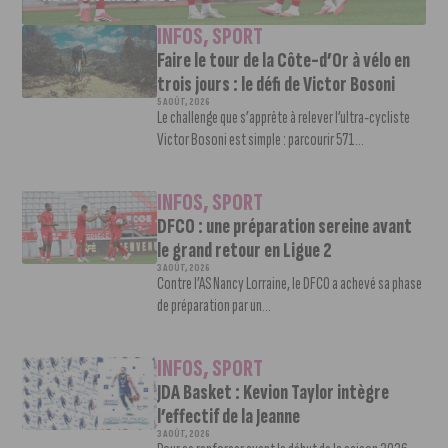
INFOS
,
SPORT
Faire le tour de la Côte-d’Or à vélo en
trois jours : le défi de Victor Bosoni
5 AOÛT, 2026
Le challenge que s’apprête à relever l’ultra-cycliste
Victor Bosoni est simple : parcourir 571...
INFOS
,
SPORT
DFCO : une préparation sereine avant
le grand retour en Ligue 2
3 AOÛT, 2026
Contre l’AS Nancy Lorraine, le DFCO a achevé sa phase
de préparation par un...
INFOS
,
SPORT
JDA Basket : Kevion Taylor intègre
l’effectif de la Jeanne
3 AOÛT, 2026