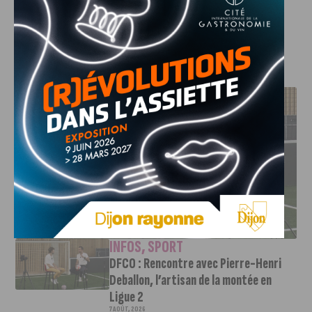
Les principales annonces
à retrouver directement sur
Francebleu.fr (suivre notre lien)
.
J'AIME LE DFCO
DFCO : RENCONTRE AVEC PIERRE-HENRI DEBALLON,
L’ARTISAN DE LA MONTÉE EN LIGUE 2
INFOS
,
SPORT
DFCO : Rencontre avec Pierre-Henri
Deballon, l’artisan de la montée en
Ligue 2
7 AOÛT, 2026