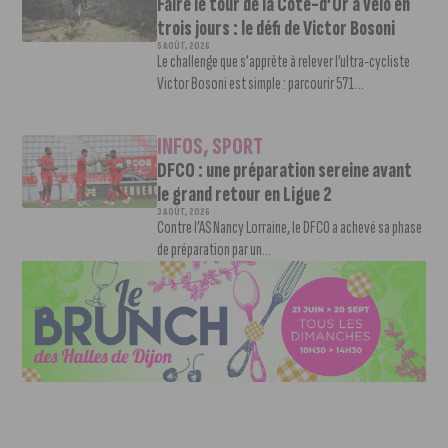
Faire le tour de la Côte-d’Or à vélo en
trois jours : le défi de Victor Bosoni
5 AOÛT, 2026
Le challenge que s’apprête à relever l’ultra-cycliste
Victor Bosoni est simple : parcourir 571...
INFOS
,
SPORT
DFCO : une préparation sereine avant
le grand retour en Ligue 2
3 AOÛT, 2026
Contre l’AS Nancy Lorraine, le DFCO a achevé sa phase
de préparation par un...