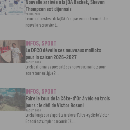
Nouvelle arrivée à la JDA Basket, Shevon
Thompson est dijonnais
7 AOÛT, 2026
Le mercato estival de la JDA n’est pas encore terminé. Une
nouvelle recrue vient...
INFOS
,
SPORT
Le DFCO dévoile ses nouveaux maillots
pour la saison 2026-2027
6 AOÛT, 2026
Le club dijonnais a présenté ses nouveaux maillots pour
son retour en Ligue 2....
INFOS
,
SPORT
Faire le tour de la Côte-d’Or à vélo en trois
jours : le défi de Victor Bosoni
5 AOÛT, 2026
Le challenge que s’apprête à relever l’ultra-cycliste Victor
Bosoni est simple : parcourir 571...