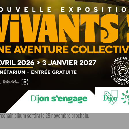
ncent-elles nos comportements alimentaires et notre
 liens complexes.
+ d’infos dans notre article
.
 novembre, l’artiste Julien Doré revient à ses premiers
s plus grands tubes de l’hexagone, dont la célèbre
e de Nouvelle École, qui a performé au Golden Coast à
prochain album sortira le 29 novembre prochain.