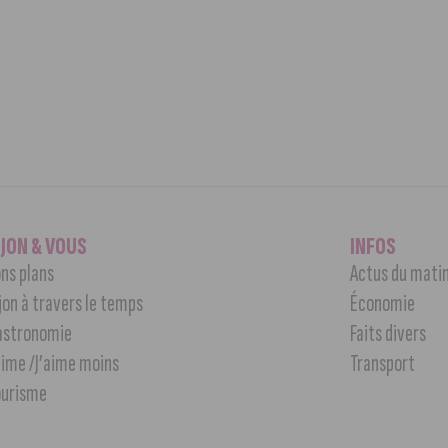
IJON & VOUS
INFOS
ns plans
Actus du mati
jon à travers le temps
Économie
astronomie
Faits divers
aime /J’aime moins
Transport
ourisme