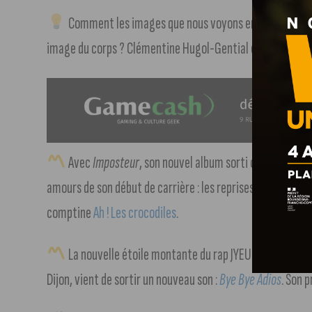
Comment les images que nous voyons en ligne influe
image du corps ? Clémentine Hugol-Gential explicite ces
Avec
Imposteur
, son nouvel album sorti ce vendredi 8
amours de son début de carrière : les reprises décalées de
comptine
Ah ! Les crocodiles
.
La nouvelle étoile montante du rap JYEUHAIR, finalist
Dijon, vient de sortir un nouveau son :
Bye Bye Adios
. Son 