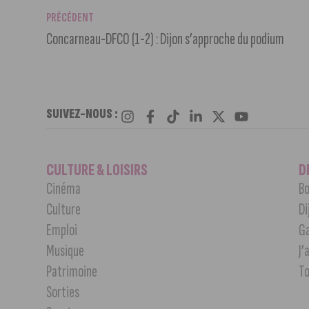
PRÉCÉDENT
Concarneau-DFCO (1-2) : Dijon s’approche du podium
SUIVEZ-NOUS :
CULTURE & LOISIRS
D
Cinéma
Bo
Culture
Di
Emploi
G
Musique
J’
Patrimoine
T
Sorties