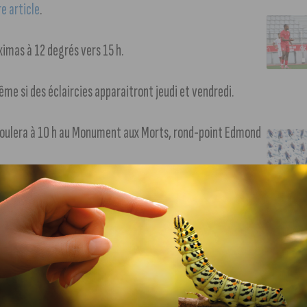
re article
.
imas à 12 degrés vers 15 h.
e si des éclaircies apparaitront jeudi et vendredi.
oulera à 10 h au Monument aux Morts, rond-point Edmond
ire de Dijon 2024 : Savourez la Bourgogne !
+ d’infos sur
 avec ce micro-trottoir made in J’aime Dijon et Décideur !
+