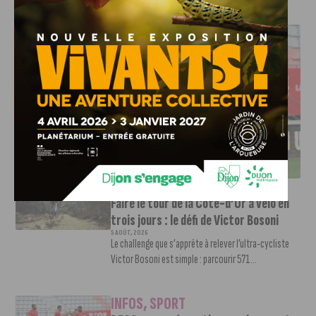
J'AIME LE DFCO
DFCO : UNE PRÉPARATION SEREINE AVANT LE GRAND
RETOUR EN LIGUE 2
INFOS
,
SPORT
Faire le tour de la Côte-d’Or à vélo en
trois jours : le défi de Victor Bosoni
5 AOÛT, 2026
Le challenge que s’apprête à relever l’ultra-cycliste
Victor Bosoni est simple : parcourir 571...
INFOS
,
SPORT