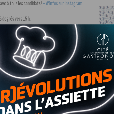
ravo à tous les candidats !
+ d’infos sur Instagram
.
 degrés vers 15 h.
e
 le CHU Dijon Bourgogne figure à la 15
place du classement
re article
.
une expérience unique, mêlant féerie et solidarité ? C’est
et varié allant du village de Noël aux actions caritatives,
e pour les fêtes.
+ d’infos dans notre article
.
e lumières et de magie du 30 novembre au 5 janvier 2025.