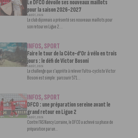
Le DFCO dévoile ses nouveaux maillots
pour la saison 2026-2027
6 AOÛT, 2026
Le club dijonnais a présenté ses nouveaux maillots pour
son retour en Ligue 2....
INFOS
,
SPORT
Faire le tour de la Côte-d’Or à vélo en trois
jours : le défi de Victor Bosoni
5 AOÛT, 2026
Le challenge que s’apprête à relever l’ultra-cycliste Victor
Bosoni est simple : parcourir 571...
INFOS
,
SPORT
DFCO : une préparation sereine avant le
grand retour en Ligue 2
3 AOÛT, 2026
Contre l’AS Nancy Lorraine, le DFCO a achevé sa phase de
préparation par un...