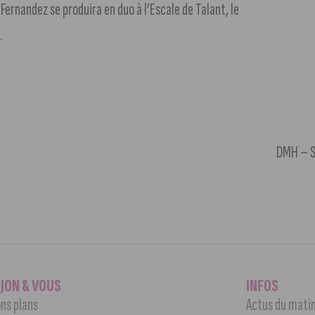
Fernandez se produira en duo à l’Escale de Talant, le
e
.
DMH – Sa
IJON & VOUS
INFOS
ns plans
Actus du mati