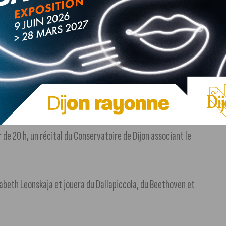
t ce mardi à la Toison d’Or, au niveau du rez-de-chaussée.
12 décembre, au
@zenithdijon
! « La tournée de la symphonie
 de 20 h, un récital du Conservatoire de Dijon associant le
sabeth Leonskaja et jouera du Dallapiccola, du Beethoven et