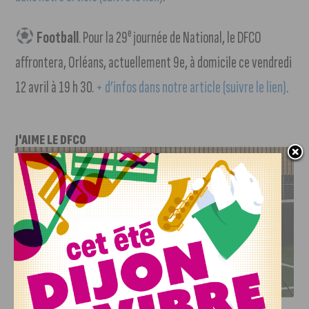
e
Football
. Pour la 29
journée de National, le DFCO
affrontera, Orléans, actuellement 9e, à domicile ce vendredi
12 avril à 19 h 30.
+ d’infos dans notre article (suivre le lien)
.
J'AIME LE DFCO
DFCO : RENCONTRE AVEC PIERRE-HENRI DEBALLON,
L’ARTISAN DE LA MONTÉE EN LIGUE 2
INFOS
,
SPORT