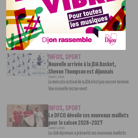
DFCO : Rencontre avec Pierre-Henri
Deballon, l’artisan de la montée en
Ligue 2
7 AOÛT, 2026
Le DFCO est de retour en Ligue 2 après trois ans
d’absence. La saison...
INFOS
,
SPORT
Nouvelle arrivée à la JDA Basket,
Shevon Thompson est dijonnais
7 AOÛT, 2026
Le mercato estival de la JDA n’est pas encore terminé.
Une nouvelle recrue vient...
INFOS
,
SPORT
Le DFCO dévoile ses nouveaux maillots
pour la saison 2026-2027
6 AOÛT, 2026
Le club dijonnais a présenté ses nouveaux maillots