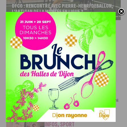
DFCO : RENCONTRE AVEC PIERRE-HENRI DEBALLON,
L’ARTISAN DE LA MONTÉE EN LIGUE 2
INFOS
,
SPORT
DFCO : Rencontre avec Pierre-Henri
Deballon, l’artisan de la montée en
Ligue 2
7 AOÛT, 2026
Le DFCO est de retour en Ligue 2 après trois ans
d’absence. La saison...
INFOS
,
SPORT
Nouvelle arrivée à la JDA Basket,
Shevon Thompson est dijonnais
7 AOÛT, 2026
Le mercato estival de la JDA n’est pas encore terminé.
Une nouvelle recrue vient...
INFOS
,
SPORT