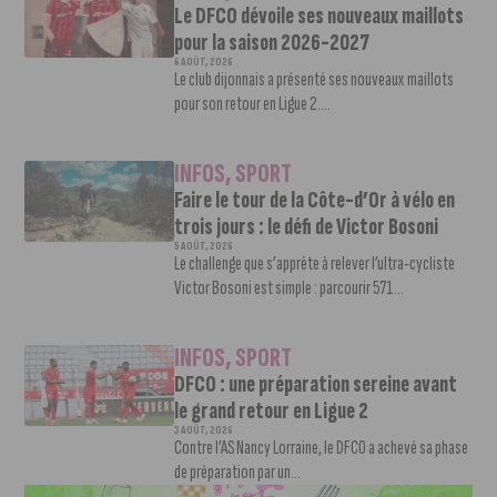
Le DFCO dévoile ses nouveaux maillots
pour la saison 2026-2027
6 AOÛT, 2026
Le club dijonnais a présenté ses nouveaux maillots
pour son retour en Ligue 2....
INFOS
,
SPORT
Faire le tour de la Côte-d’Or à vélo en
trois jours : le défi de Victor Bosoni
5 AOÛT, 2026
Le challenge que s’apprête à relever l’ultra-cycliste
Victor Bosoni est simple : parcourir 571...
INFOS
,
SPORT
DFCO : une préparation sereine avant
le grand retour en Ligue 2
3 AOÛT, 2026
Contre l’AS Nancy Lorraine, le DFCO a achevé sa phase
de préparation par un...