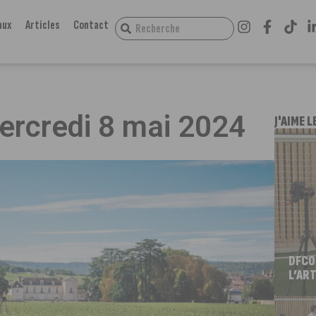
aux
Articles
Contact
mercredi 8 mai 2024
J'AIME L
DFCO
L’ART