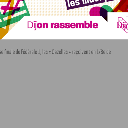
fos dans notre article (suivre le lien)
.
 du DMH Loïs Pasquet prolonge son aventure de deux ans au
se finale de Fédérale 1, les « Gazelles » reçoivent en 1/8e de
.