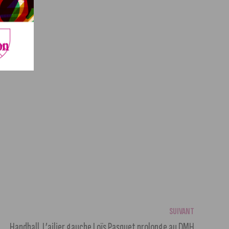
SUIVANT
Handball. L’ailier gauche Loïs Pasquet prolonge au DMH