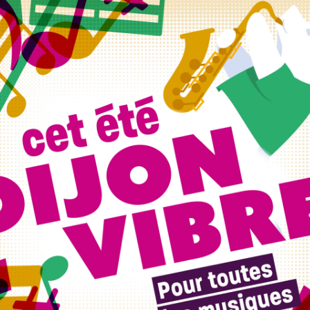
 à 9 degrés le matin et 17 degrés l’après-midi. Le vent
des éclaircies et des pluies faibles.
nationale de la gastronomie et du vin vous propose de
s dans notre article (suivre le lien)
.
 avoir célébré le deuxième anniversaire de la Cité
nier, le Village Gastronomique maintient plusieurs
e Gastronomique (suivre notre lien)
.
DFCO Léna Goetsch prolonge son contrat d’une année