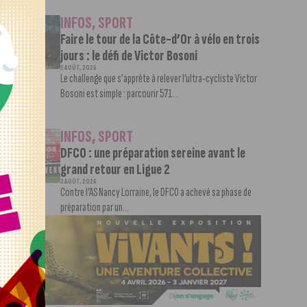
INFOS
,
SPORT
Faire le tour de la Côte-d’Or à vélo en trois
jours : le défi de Victor Bosoni
5 AOÛT, 2026
Le challenge que s’apprête à relever l’ultra-cycliste Victor
Bosoni est simple : parcourir 571...
INFOS
,
SPORT
DFCO : une préparation sereine avant le
grand retour en Ligue 2
3 AOÛT, 2026
Contre l’AS Nancy Lorraine, le DFCO a achevé sa phase de
préparation par un...