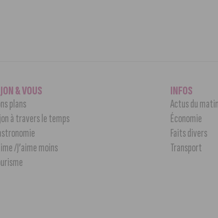
IJON & VOUS
INFOS
ns plans
Actus du mati
jon à travers le temps
Économie
astronomie
Faits divers
aime /J’aime moins
Transport
ourisme