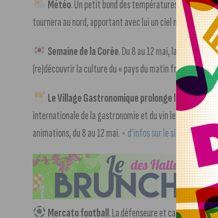
Météo
. Un petit bond des températures nous amènera
tournera au nord, apportant avec lui un ciel nuageux, avec 
Semaine de la Corée
. Du 8 au 12 mai, la Cité inter
(re)découvrir la culture du « pays du matin frais ».
+ d’info
Le Village Gastronomique prolonge la fête !
Après
internationale de la gastronomie et du vin le weekend der
animations, du 8 au 12 mai.
+ d’infos sur le site du Villag
Mercato football
. La défenseure et capitaine du 