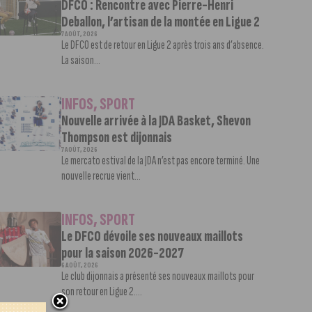
DFCO : Rencontre avec Pierre-Henri
Deballon, l’artisan de la montée en Ligue 2
7 AOÛT, 2026
Le DFCO est de retour en Ligue 2 après trois ans d’absence.
La saison...
INFOS
,
SPORT
Nouvelle arrivée à la JDA Basket, Shevon
Thompson est dijonnais
7 AOÛT, 2026
Le mercato estival de la JDA n’est pas encore terminé. Une
nouvelle recrue vient...
INFOS
,
SPORT
Le DFCO dévoile ses nouveaux maillots
pour la saison 2026-2027
6 AOÛT, 2026
Le club dijonnais a présenté ses nouveaux maillots pour
son retour en Ligue 2....