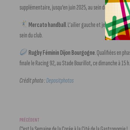
supplémentaire, jusqu’en juin 2025, au sein du club.
+ d’in
Mercato handball
. L’ailier gauche et jeune talent
sein du club.
Rugby Féminin Dijon Bourgogne
. Qualifiées en pha
finale le Racing 92, au Stade Bourillot, ce dimanche à 15 h
Crédit photo :
Depositphotos
PRÉCÉDENT
C’est la Semaine de la Corée à la Cité de la Gastronomie !