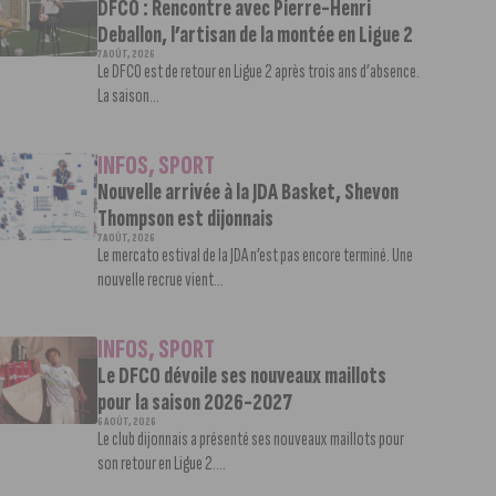
DFCO : Rencontre avec Pierre-Henri
Deballon, l’artisan de la montée en Ligue 2
7 AOÛT, 2026
Le DFCO est de retour en Ligue 2 après trois ans d’absence.
La saison...
INFOS
,
SPORT
Nouvelle arrivée à la JDA Basket, Shevon
Thompson est dijonnais
7 AOÛT, 2026
Le mercato estival de la JDA n’est pas encore terminé. Une
nouvelle recrue vient...
INFOS
,
SPORT
Le DFCO dévoile ses nouveaux maillots
pour la saison 2026-2027
6 AOÛT, 2026
Le club dijonnais a présenté ses nouveaux maillots pour
son retour en Ligue 2....