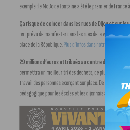
exemple : le McDo de Fontaine a été le premier de France
Ça risque de coincer dans les rues de Dijon et sur l
ont prévu de manifester dans les rues de la ville. Ils par
place de la République.
Plus d’infos dans notre article.
29 millions d’euros attribués au centre de tri de Dij
permettra un meilleur tri des déchets, de plus en plus nom
travail des personnes exerçant sur place. De plus, ce centr
pédagogique pour les écoles et les dijonnais afin d’appren