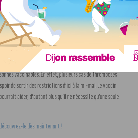
distribués à des étudiants.
Un collectif de bénévoles de
plusieurs jours ces produits. Leur distribution à
 sur le Campus de Dijon.
bjectif du gouvernement : 10 millions de primo-vaccinés
 existe des problèmes d’approvisionnement et le vaccin
sonnes vaccinables. En effet, plusieurs cas de thromboses
poir de sortir des restrictions d’ici à la mi-mai. Le vaccin
urrait aider, d’autant plus qu’il ne nécessite qu’une seule
, découvrez-le dès maintenant !