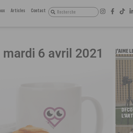
aux
Articles
Contact
du mardi 6 avril 2021
J'AIME L
DFCO
L’ART