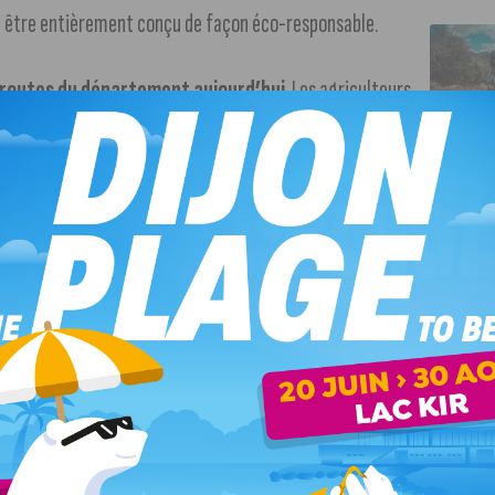
 à être entièrement conçu de façon éco-responsable.
es routes du département aujourd’hui
. Les agriculteurs
tiront de plusieurs endroits du département pour se rendre
on Métropole pour le moderniser d’ici 2023 .
Cela
breux. Il permettra aussi d’améliorer les conditions de
e de tri « nouvelle génération » servira d’outil
dre et de mieux comprendre le geste de tri.