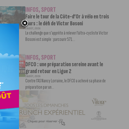
INFOS
,
SPORT
Faire le tour de la Côte-d’Or à vélo en trois
jours : le défi de Victor Bosoni
5 AOÛT, 2026
Le challenge que s’apprête à relever l’ultra-cycliste Victor
Bosoni est simple : parcourir 571...
INFOS
,
SPORT
DFCO : une préparation sereine avant le
grand retour en Ligue 2
3 AOÛT, 2026
Contre l’AS Nancy Lorraine, le DFCO a achevé sa phase de
préparation par un...