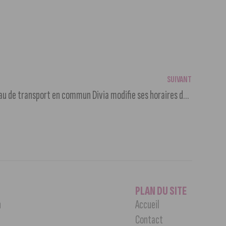
SUIVANT
3ème confinement oblige, le réseau de transport en commun Divia modifie ses horaires de passage
PLAN DU SITE
n
Accueil
Contact