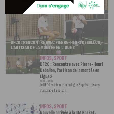
DFCO : RENCONTRE AVEC PIERRE-HENRI DEBALLON,
L’ARTISAN DE LA MONTÉE EN LIGUE 2
INFOS
,
SPORT
DFCO : Rencontre avec Pierre-Henri
Deballon, l’artisan de la montée en
Ligue 2
7 AOÛT, 2026
Le DFCO est de retour en Ligue 2 après trois ans
d’absence. La saison...
INFOS
,
SPORT
Nouvelle arrivée à la JDA Basket,