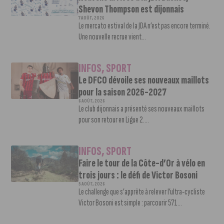
Shevon Thompson est dijonnais
7 AOÛT, 2026
Le mercato estival de la JDA n’est pas encore terminé.
Une nouvelle recrue vient...
INFOS
,
SPORT
Le DFCO dévoile ses nouveaux maillots
pour la saison 2026-2027
6 AOÛT, 2026
Le club dijonnais a présenté ses nouveaux maillots
pour son retour en Ligue 2....
INFOS
,
SPORT
Faire le tour de la Côte-d’Or à vélo en
trois jours : le défi de Victor Bosoni
5 AOÛT, 2026
Le challenge que s’apprête à relever l’ultra-cycliste
Victor Bosoni est simple : parcourir 571...