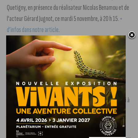
Quetigny, en présence du réalisateur Nicolas Benamou et de
l’acteur Gérard Jugnot, ce mardi 5 novembre, à 20 h 15.
+
d’infos dans notre article
.
Prix littéraires
. Les écrivains Kamel Daoud, avec
« Houris », et Gaël Faye, avec « Jacaranda » ont
respectivement remporté Le Goncourt et Le Renaudot.
Le Parti socialiste de Dijon organise une nuit
dédiée à l’élection présidentielle américaine
, ce mardi à
partir de 20 h au 5 rue Henri Baudot.
J'AIME LE DFCO