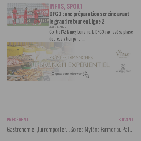
INFOS
,
SPORT
DFCO : une préparation sereine avant
le grand retour en Ligue 2
3 AOÛT, 2026
Contre l’AS Nancy Lorraine, le DFCO a achevé sa phase
de préparation par un...
PRÉCÉDENT
SUIVANT
Gastronomie. Qui remportera le concours Jeunes Talents 2024 ?
Soirée Mylène Farmer au Pathé Dijon et au Ciné Cap Vert