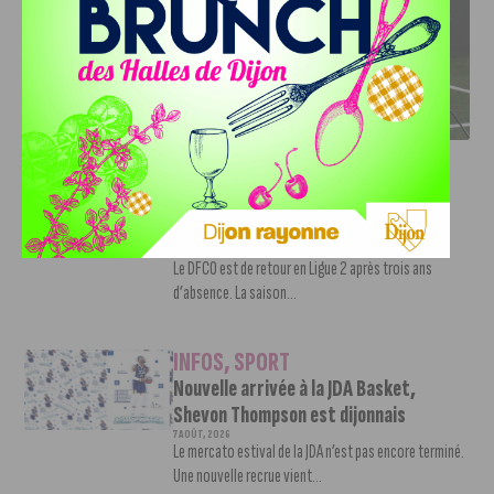
DFCO : RENCONTRE AVEC PIERRE-HENRI DEBALLON,
L’ARTISAN DE LA MONTÉE EN LIGUE 2
INFOS
,
SPORT
DFCO : Rencontre avec Pierre-Henri
Deballon, l’artisan de la montée en
Ligue 2
7 AOÛT, 2026
Le DFCO est de retour en Ligue 2 après trois ans
d’absence. La saison...
INFOS
,
SPORT
Nouvelle arrivée à la JDA Basket,
Shevon Thompson est dijonnais
7 AOÛT, 2026
Le mercato estival de la JDA n’est pas encore terminé.
Une nouvelle recrue vient...