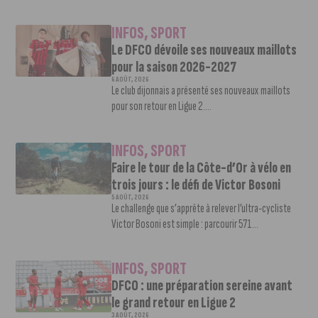
INFOS
,
SPORT
Le DFCO dévoile ses nouveaux maillots
pour la saison 2026-2027
6 AOÛT, 2026
Le club dijonnais a présenté ses nouveaux maillots
pour son retour en Ligue 2....
INFOS
,
SPORT
Faire le tour de la Côte-d’Or à vélo en
trois jours : le défi de Victor Bosoni
5 AOÛT, 2026
Le challenge que s’apprête à relever l’ultra-cycliste
Victor Bosoni est simple : parcourir 571...
INFOS
,
SPORT
DFCO : une préparation sereine avant
le grand retour en Ligue 2
3 AOÛT, 2026