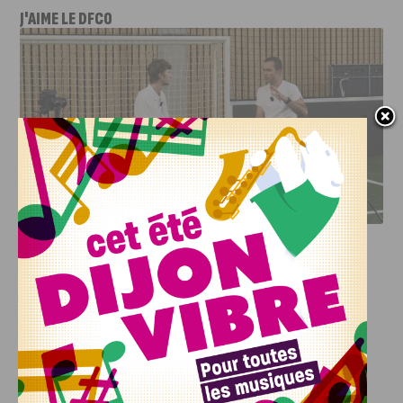
J'AIME LE DFCO
DFCO : RENCONTRE AVEC PIERRE-HENRI DEBALLON,
L’ARTISAN DE LA MONTÉE EN LIGUE 2
INFOS
,
SPORT
DFCO : Rencontre avec Pierre-Henri
Deballon, l’artisan de la montée en
Ligue 2
7 AOÛT, 2026
Le DFCO est de retour en Ligue 2 après trois ans
d’absence. La saison...