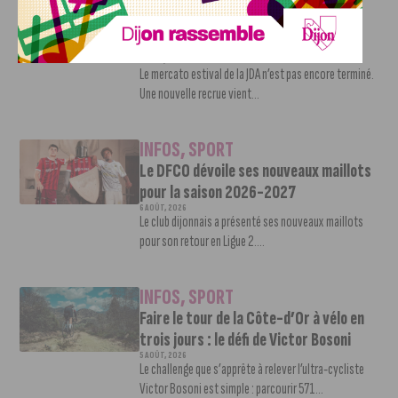
INFOS
,
SPORT
Nouvelle arrivée à la JDA Basket,
Shevon Thompson est dijonnais
7 AOÛT, 2026
Le mercato estival de la JDA n’est pas encore terminé.
Une nouvelle recrue vient...
INFOS
,
SPORT
Le DFCO dévoile ses nouveaux maillots
pour la saison 2026-2027
6 AOÛT, 2026
Le club dijonnais a présenté ses nouveaux maillots
pour son retour en Ligue 2....
INFOS
,
SPORT
Faire le tour de la Côte-d’Or à vélo en
trois jours : le défi de Victor Bosoni
5 AOÛT, 2026
Le challenge que s’apprête à relever l’ultra-cycliste
Victor Bosoni est simple : parcourir 571...