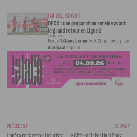
INFOS
,
SPORT
DFCO : une préparation sereine avant
le grand retour en Ligue 2
3 AOÛT, 2026
Contre l’AS Nancy Lorraine, le DFCO a achevé sa phase
de préparation par un...
PRÉCÉDENT
SUIVANT
L’opéra rock rétro-futuriste « Chamonix » interprété au TDB
Le Côte-d’Or Festival Song : Un grand show musical ce samedi 7 décembre