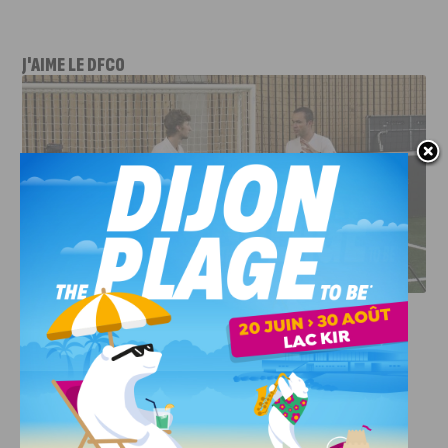
J'AIME LE DFCO
DFCO : RENCONTRE AVEC PIERRE-HENRI DEBALLON,
L’ARTISAN DE LA MONTÉE EN LIGUE 2
INFOS
,
SPORT
DFCO : Rencontre avec Pierre-Henri
Deballon, l’artisan de la montée en
Ligue 2
7 AOÛT, 2026
Le DFCO est de retour en Ligue 2 après trois ans
d’absence. La saison...