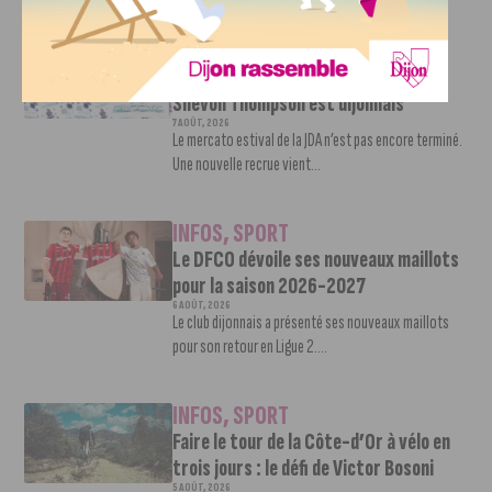
INFOS
,
SPORT
Nouvelle arrivée à la JDA Basket,
Shevon Thompson est dijonnais
7 AOÛT, 2026
Le mercato estival de la JDA n’est pas encore terminé.
Une nouvelle recrue vient...
INFOS
,
SPORT
Le DFCO dévoile ses nouveaux maillots
pour la saison 2026-2027
6 AOÛT, 2026
Le club dijonnais a présenté ses nouveaux maillots
pour son retour en Ligue 2....
INFOS
,
SPORT
Faire le tour de la Côte-d’Or à vélo en
trois jours : le défi de Victor Bosoni
5 AOÛT, 2026